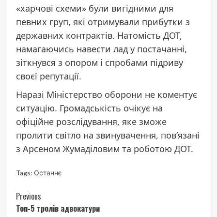
«харчові схеми» були вигідними для
певних груп, які отримували прибутки з
державних контрактів. Натомість ДОТ,
намагаючись навести лад у постачанні,
зіткнувся з опором і спробами підриву
своєї репутації.
Наразі Міністерство оборони не коментує
ситуацію. Громадськість очікує на
офіційне розслідування, яке зможе
пролити світло на звинувачення, пов’язані
з Арсеном Жумаділовим та роботою ДОТ.
Tags:
Останнє
Continue
Previous
Топ-5 тролів адвокатури
Reading