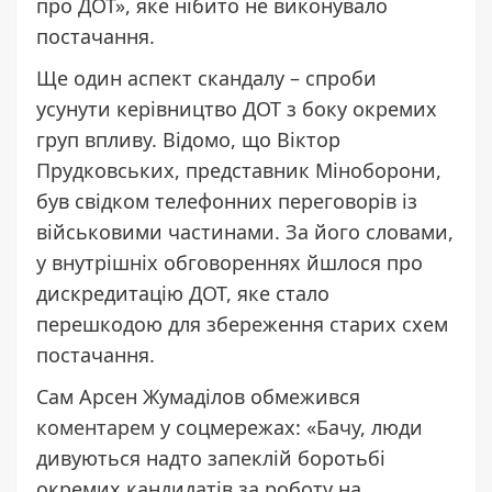
про ДОТ», яке нібито не виконувало
постачання.
Ще один аспект скандалу – спроби
усунути керівництво ДОТ з боку окремих
груп впливу. Відомо, що Віктор
Прудковських, представник Міноборони,
був свідком телефонних переговорів із
військовими частинами. За його словами,
у внутрішніх обговореннях йшлося про
дискредитацію ДОТ, яке стало
перешкодою для збереження старих схем
постачання.
Сам Арсен Жумаділов обмежився
коментарем
у соцмережах: «Бачу, люди
дивуються надто запеклій боротьбі
окремих кандидатів за роботу на