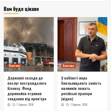
Вам буде цікаво
Політика
Політика
Державні склади до
У кабінеті мера
послуг постраждалого
Хмельницького замість
бізнесу. Фонд
килимків лежать
держмайна отримав
російські прапори
завдання від прем’єра
(відео)
7 Серпня, 2026
7 Серпня, 2026