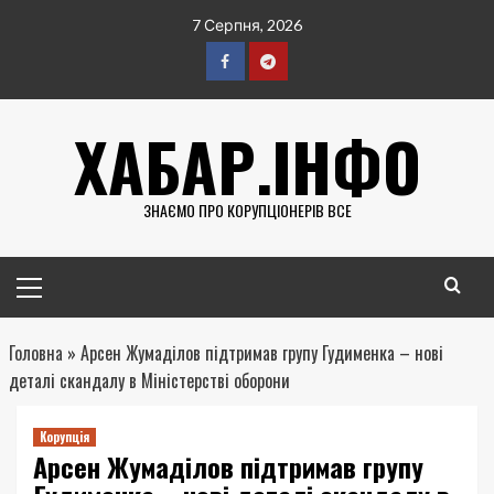
Перейти
7 Серпня, 2026
до
вмісту
Facebook
Telegram
ХАБАР.ІНФО
ЗНАЄМО ПРО КОРУПЦІОНЕРІВ ВСЕ
Головне
меню
Головна
»
Арсен Жумаділов підтримав групу Гудименка – нові
деталі скандалу в Міністерстві оборони
Корупція
Арсен Жумаділов підтримав групу