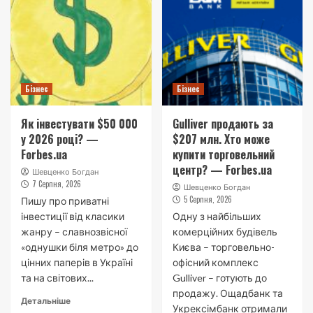
Бізнес
Бізнес
Як інвестувати $50 000
Gulliver продають за
у 2026 році? —
$207 млн. Хто може
Forbes.ua
купити торговельний
центр? — Forbes.ua
Шевценко Богдан
7 Серпня, 2026
Шевценко Богдан
5 Серпня, 2026
Пишу про приватні
інвестиції від класики
Одну з найбільших
жанру – славнозвісної
комерційних будівель
«однушки біля метро» до
Києва – торговельно-
цінних паперів в Україні
офісний комплекс
та на світових...
Gulliver – готують до
продажу. Ощадбанк та
Детальніше
Укрексімбанк отримали