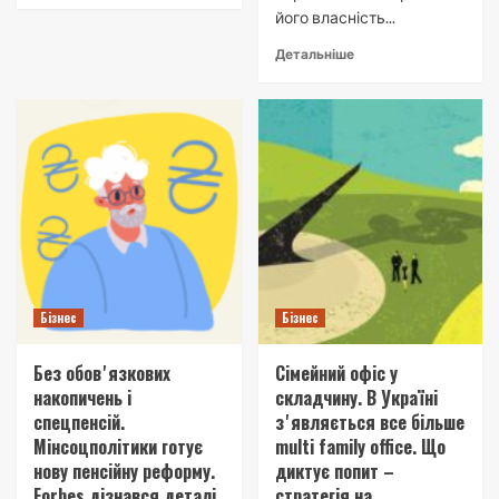
його власність...
Детальніше
Бізнес
Бізнес
Без обовʼязкових
Сімейний офіс у
накопичень і
складчину. В Україні
спецпенсій.
зʼявляється все більше
Мінсоцполітики готує
multi family office. Що
нову пенсійну реформу.
диктує попит –
Forbes дізнався деталі
стратегія на