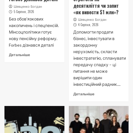
десятиліття чи запит
Шевценко Богдан
«як вивести $1 млн»?
5 Серпня, 2026
Без обовʼязкових
Шевценко Богдан
4 Серпня, 2026
накопичень і спецпенсій.
Мінсоцполітики готує
Допомогти продати
нову пенсійну реформу.
бізнес, інвестувати в
Forbes дізнався деталі
закордонну
нерухомість, скласти
Детальніше
інвестратегію, спланувати
передачу спадку – ці
питання не може
вирішити один
інвестиційний радник....
Детальніше