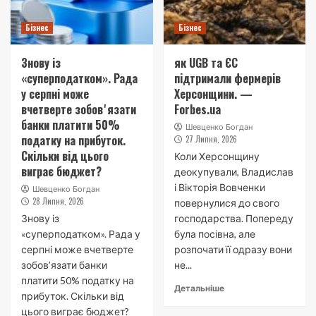
Бізнес
Бізнес
Знову із
як UGB та ЄС
«суперподатком». Рада
підтримали фермерів
у серпні може
Херсонщини. —
вчетверте зобовʼязати
Forbes.ua
банки платити 50%
Шевценко Богдан
податку на прибуток.
27 Липня, 2026
Скільки від цього
Коли Херсонщину
виграє бюджет?
деокупували, Владислав
і Вікторія Вовченки
Шевценко Богдан
28 Липня, 2026
повернулися до свого
Знову із
господарства. Попереду
«суперподатком». Рада у
була посівна, але
серпні може вчетверте
розпочати її одразу вони
зобовʼязати банки
не...
платити 50% податку на
Детальніше
прибуток. Скільки від
цього виграє бюджет?