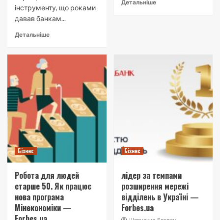
Детальніше
інструменту, що роками
давав банкам...
Детальніше
Бізнес
Бізнес
Робота для людей
лідер за темпами
старше 50. Як працює
розширення мережі
нова програма
відділень в Україні —
Мінекономіки —
Forbes.ua
Forbes.ua