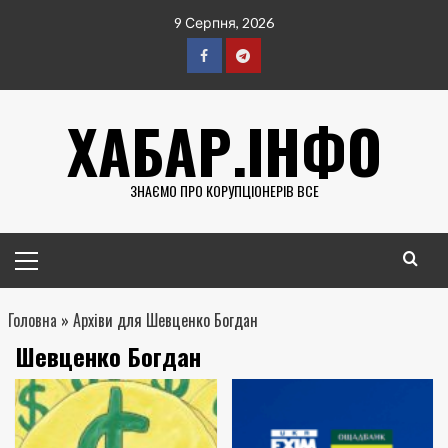
Перейти
9 Серпня, 2026
до
вмісту
Facebook
Telegram
ХАБАР.ІНФО
ЗНАЄМО ПРО КОРУПЦІОНЕРІВ ВСЕ
Головне
меню
Головна
»
Архіви для Шевценко Богдан
Шевценко Богдан