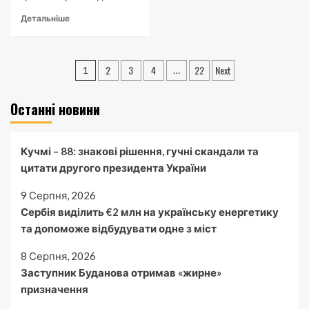
Детальніше
Пагінація
2
3
4
22
Next
1
…
записів
Останні новини
Кучмі – 88: знакові рішення, гучні скандали та
цитати другого президента України
9 Серпня, 2026
Сербія виділить €2 млн на українську енергетику
та допоможе відбудувати одне з міст
8 Серпня, 2026
Заступник Буданова отримав «жирне»
призначення