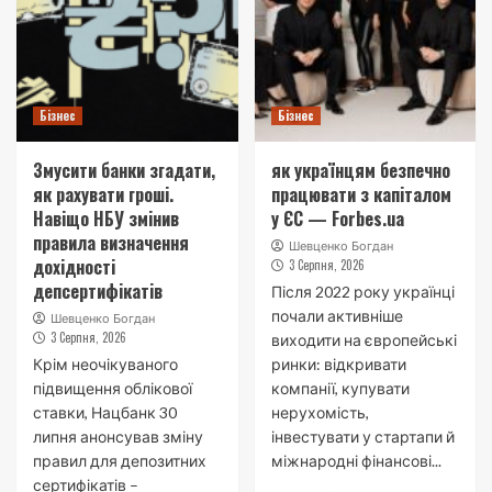
Бізнес
Бізнес
Змусити банки згадати,
як українцям безпечно
як рахувати гроші.
працювати з капіталом
Навіщо НБУ змінив
у ЄС — Forbes.ua
правила визначення
Шевценко Богдан
дохідності
3 Серпня, 2026
депсертифікатів
Після 2022 року українці
почали активніше
Шевценко Богдан
3 Серпня, 2026
виходити на європейські
Крім неочікуваного
ринки: відкривати
підвищення облікової
компанії, купувати
ставки, Нацбанк 30
нерухомість,
липня анонсував зміну
інвестувати у стартапи й
правил для депозитних
міжнародні фінансові...
сертифікатів –