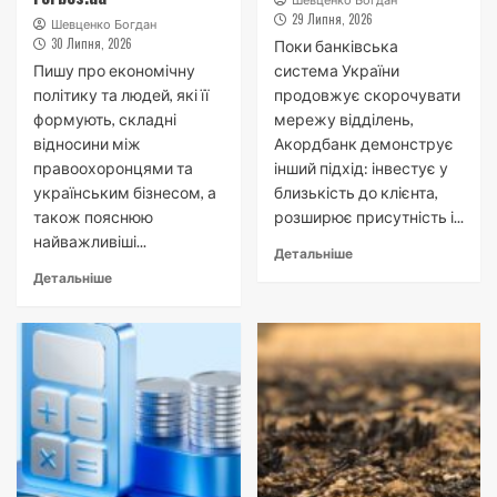
Шевценко Богдан
29 Липня, 2026
Шевценко Богдан
30 Липня, 2026
Поки банківська
Пишу про економічну
система України
політику та людей, які її
продовжує скорочувати
формують, складні
мережу відділень,
відносини між
Акордбанк демонструє
правоохоронцями та
інший підхід: інвестує у
українським бізнесом, а
близькість до клієнта,
також пояснюю
розширює присутність і...
найважливіші...
Детальніше
Детальніше