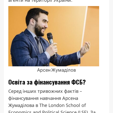
агенти на території України.
Арсен Жумаділов
Освіта за фінансування ФСБ?
Серед інших тривожних фактів –
фінансування навчання Арсена
Жумаділова в The London School of
Economics and Political Science (LSE). За