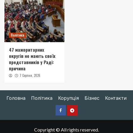
Політика
47 мажоритарних
округів не мають своїх
представників у Раді:
причина
7 Серпня, 2026
Головна
Політика
Корупція
Бізнес
Контакти
Facebook
Telegram
Copyright © All rights reserved.