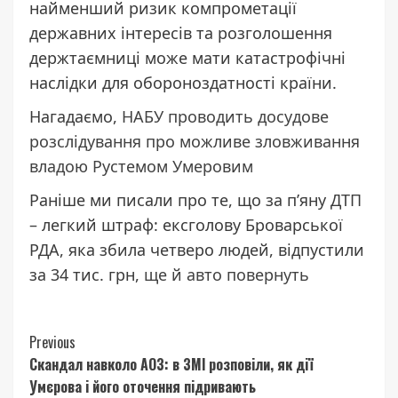
найменший ризик компрометації
державних інтересів та розголошення
держтаємниці може мати катастрофічні
наслідки для обороноздатності країни.
Нагадаємо,
НАБУ проводить досудове
розслідування про можливе зловживання
владою Рустемом Умеровим
Раніше ми писали про те, що за п’яну ДТП
– легкий штраф: ексголову Броварської
РДА, яка збила четверо людей, відпустили
за 34 тис. грн,
ще й авто повернуть
Continue
Previous
Скандал навколо АОЗ: в ЗМІ розповіли, як дії
Reading
Умєрова і його оточення підривають