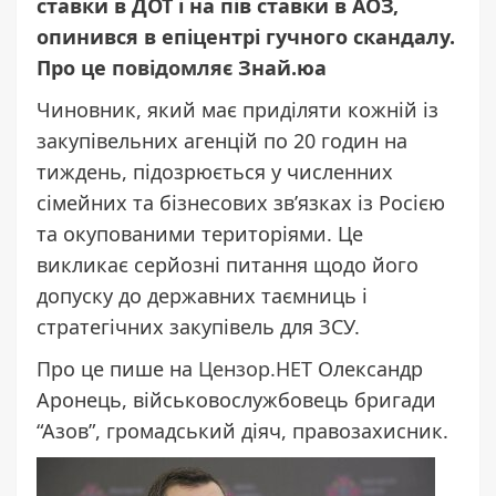
ставки в ДОТ і на пів ставки в АОЗ,
опинився в епіцентрі гучного скандалу.
Про це
повідомляє
Знай.юа
Чиновник, який має приділяти кожній із
закупівельних агенцій по 20 годин на
тиждень, підозрюється у численних
сімейних та бізнесових зв’язках із Росією
та окупованими територіями. Це
викликає серйозні питання щодо його
допуску до державних таємниць і
стратегічних закупівель для ЗСУ.
Про це пише на
Цензор.НЕТ
Олександр
Аронець, військовослужбовець бригади
“Азов”, громадський діяч, правозахисник.