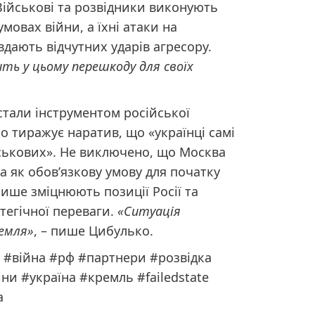
Військові та розвідники виконують
мовах війни, а їхні атаки на
вдають відчутних ударів агресору.
ить у цьому перешкоду для своїх
 стали інструментом російської
о тиражує наратив, що «українці самі
ськових». Не виключено, що Москва
а як обов’язкову умову для початку
ише зміцнюють позиції Росії та
тегічної переваги.
«Ситуація
ремля»
, – пише Цибулько.
 #війна #рф #партнери #розвідка
и #україна #кремль #failedstate
а