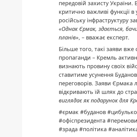
передовій захисту України. 
критично важливі функції в у
російську інфраструктуру за
«Однак Єрмак, здається, бач
планів»
, – вважає експерт.
Більше того, такі заяви вже
пропаганди – Кремль активн
визнають провину своїх вій
ставитиме усунення Буданов
переговорів. Заяви Єрмака л
відкривають їй шлях до стра
виглядає як подарунок для К
#єрмак #буданов #цибулько
#офіспрезидента #перемовин
#зрада #політика #аналітик