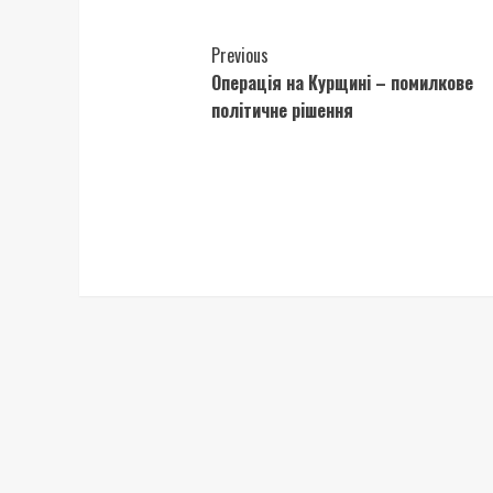
Continue
Previous
Операція на Курщині – помилкове
Reading
політичне рішення