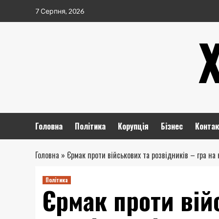
Перейти
7 Серпня, 2026
до
вмісту
Головна
Політика
Корупція
Бізнес
Контак
Головна
»
Єрмак проти військових та розвідників – гра на
Політика
Єрмак проти вій