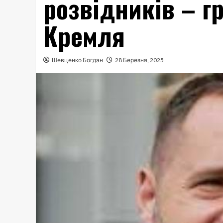
розвідників – г
Кремля
Шевценко Богдан
28 Березня, 2025