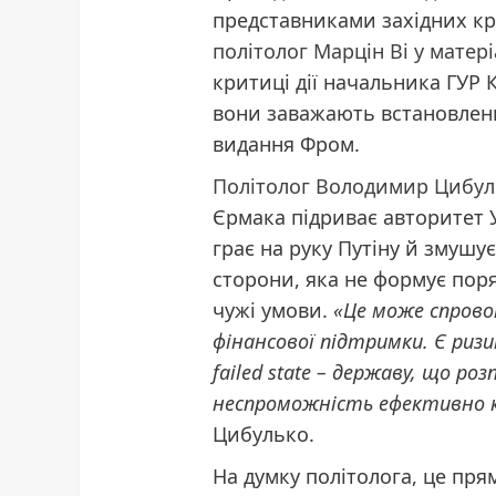
представниками західних кр
політолог Марцін Ві у матері
критиці дії начальника ГУР
вони заважають встановлен
видання Фром.
Політолог Володимир Цибул
Єрмака підриває авторитет У
грає на руку Путіну й змушує
сторони, яка не формує пор
чужі умови.
«Це може спрово
фінансової підтримки. Є риз
failed state – державу, що р
неспроможність ефективно 
Цибулько.
На думку політолога, це прям