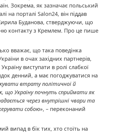
аїн.
Зокрема,
як зазначає польський
алі на порталі Salon24
, він піддав
 Кирила Буданова, стверджуючи, що
ню контакту з Кремлем. Про це
пише
ько вважає
, що така поведінка
країни в очах західних партнерів,
 Україну виступати в ролі слабкої
ядок денний, а має погоджуватися на
кувати втрату політичної й
ик, що Україну почнуть сприймати як
озпадається через внутрішні чвари та
керувати собою»
, – переконаний
ий випад в бік тих, хто стоїть на