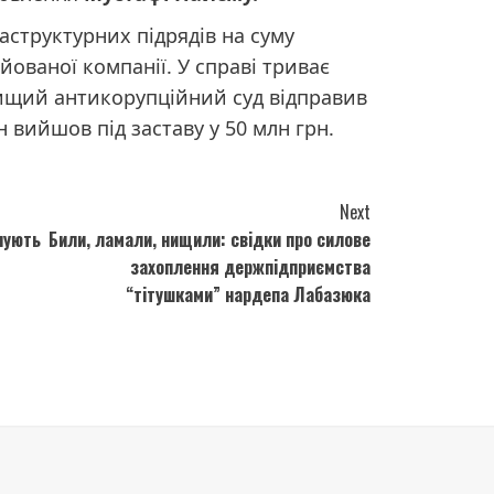
структурних підрядів на суму
йованої компанії. У справі триває
ищий антикорупційний суд відправив
н вийшов під заставу у 50 млн грн.
Next
чують
Били, ламали, нищили: свідки про силове
захоплення держпідприємства
“тітушками” нардепа Лабазюка