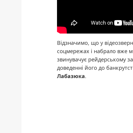
Відзначимо, що
у відеозвер
соцмережах і набрало вже м
звинувачує рейдерському за
доведенні його до банкрутс
Лабазюка
.