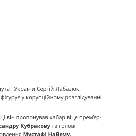
утат України Сергій Лабазюк,
фігурує у корупційному розслідуванні
ці він пропонував хабар віце прем’єр-
сандру Кубракову
та голові
новлення
Мустафі Найєму.