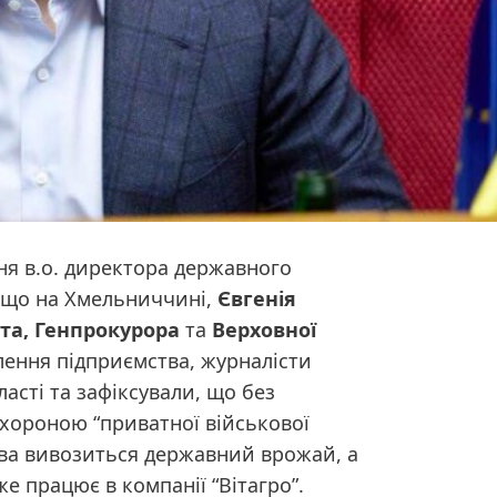
ня
в.о. директора державного
, що на Хмельниччині,
Євгенія
та,
Генпрокурора
та
Верховної
ення підприємства, журналісти
асті та зафіксували, що без
 охороною “приватної військової
ства вивозиться державний врожай, а
е працює в компанії “Вітагро”.