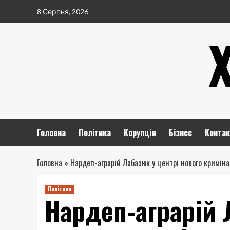
Перейти
8 Серпня, 2026
до
вмісту
Головна
Політика
Корупція
Бізнес
Контак
Головна
»
Нардеп-аграрій Лабазюк у центрі нового кримін
Політика
Нардеп-аграрій 