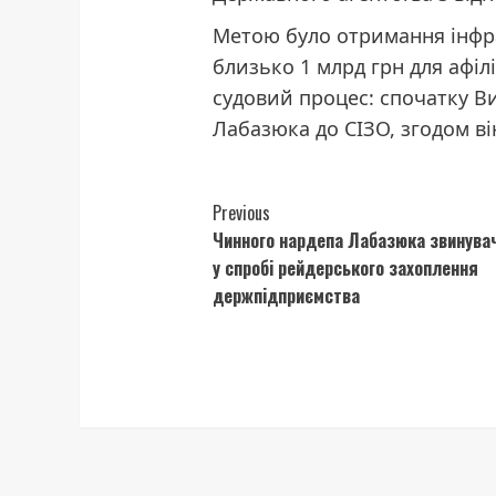
Метою було отримання інфра
близько 1 млрд грн для афілі
судовий процес: спочатку В
Лабазюка до СІЗО, згодом ві
Continue
Previous
Чинного нардепа Лабазюка звинува
Reading
у спробі рейдерського захоплення
держпідприємства