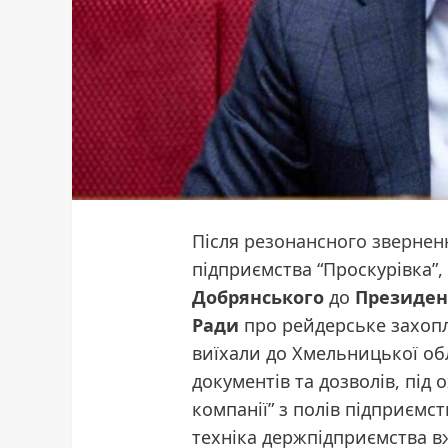
Після
резонансного звернен
підприємства “Проскурівка”
Добрянського
до
Президен
Ради
про рейдерське захопл
виїхали до Хмельницької обл
документів та дозволів, під
компанії” з полів підприєм
техніка держпідприємства вж