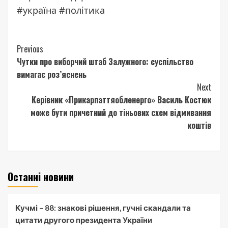
#україна #політика
Continue
Previous
Чутки про виборчий штаб Залужного: суспільство
Reading
вимагає роз’яснень
Next
Керівник «Прикарпаттяобленерго» Василь Костюк
може бути причетний до тіньових схем відмивання
коштів
Останні новини
Кучмі – 88: знакові рішення, гучні скандали та
цитати другого президента України