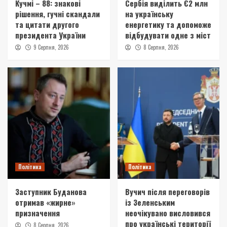
Кучмі – 88: знакові
Сербія виділить €2 млн
рішення, гучні скандали
на українську
та цитати другого
енергетику та допоможе
президента України
відбудувати одне з міст
9 Серпня, 2026
8 Серпня, 2026
Політика
Політика
Заступник Буданова
Вучич після переговорів
отримав «жирне»
із Зеленським
призначення
неочікувано висловився
про українські території
8 Серпня, 2026