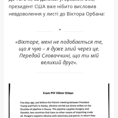
президент США вже нібито висловив
невдоволення
у листі до Віктора Орбана:
«Вікторе, мені не подобається те,
що я чую
–
я дуже злий через це.
Передай Словаччині, що ти мій
великий друг».