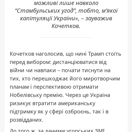
можливі лише навколо
“Стамбульських угод”, тобто, м’якої
капітуляції України»,
– зауважив
Кочетков.
Кочетков наголосив, що нині Трамп стоїть
перед вибором: дистанціюватися від
війни чи навпаки – почати тиснути на
тих, хто перешкоджає його миротворчим
планам і перспективою отримати
Нобелівську премію. Через це Україна
ризикує втратити американську
підтримку як у сфері озброєнь, так і в
розвідданих.
До того ж, за даними угорських ЗМІ
,