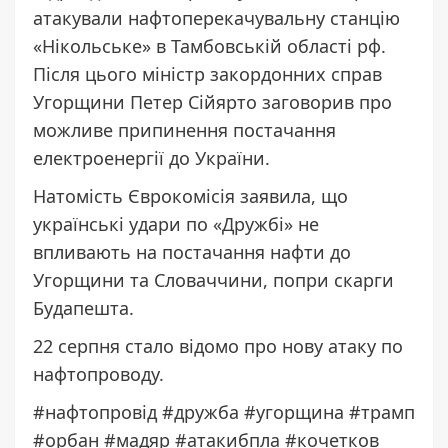
атакували нафтоперекачувальну станцію
«Нікольське» в Тамбовській області рф.
Після цього міністр закордонних справ
Угорщини Петер Сійярто заговорив про
можливе припинення постачання
електроенергії до України.
Натомість Єврокомісія заявила, що
українські удари по «Дружбі» не
впливають на постачання нафти до
Угорщини та Словаччини, попри скарги
Будапешта.
22 серпня стало відомо про нову атаку по
нафтопроводу.
#нафтопровід #дружба #угорщина #трамп
#орбан #мадяр #атакибпла #кочетков