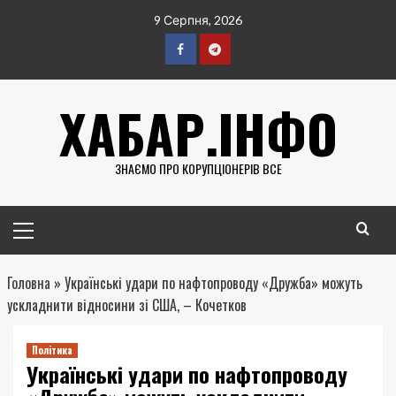
Перейти
9 Серпня, 2026
до
вмісту
Facebook
Telegram
ХАБАР.ІНФО
ЗНАЄМО ПРО КОРУПЦІОНЕРІВ ВСЕ
Головне
меню
Головна
»
Українські удари по нафтопроводу «Дружба» можуть
ускладнити відносини зі США, – Кочетков
Політика
Українські удари по нафтопроводу