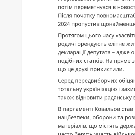
потім переметнувся в новост
Після початку повномасштаб
2024 пропустив щонайменше
Протягом цього часу «засвіт
родичі орендують елітне жит
декларації депутата – адже 
подібних статків. На пряме 
що це друзі прихистили.
Серед передвиборчих обіцян
тотальну українізацію і зах
також відновити радянську ве
В парламенті Ковальов став
нацбезпеки, оборони та розв
матеріалів, що містять держ
часто беруть участь військо