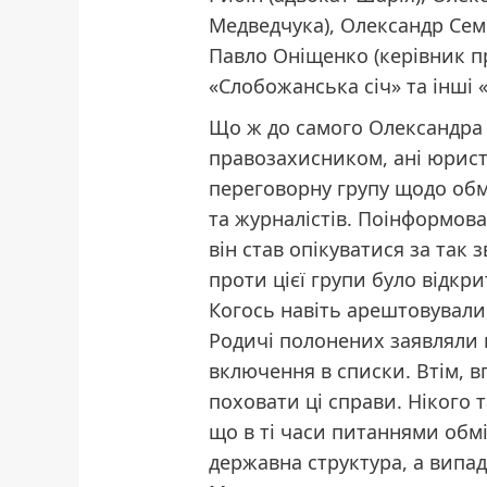
Медведчука), Олександр Сем
Павло Оніщенко (керівник п
«Слобожанська січ» та інші 
Що ж до самого Олександра К
правозахисником, ані юрист
переговорну групу щодо обм
та журналістів. Поінформов
він став опікуватися за так
проти цієї групи було відкр
Когось навіть арештовували,
Родичі полонених заявляли 
включення в списки. Втім, 
поховати ці справи. Нікого 
що в ті часи питаннями обм
державна структура, а випад