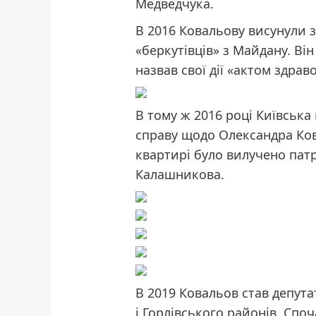
Медведчука.
В 2016 Ковальову висунули з
«беркутівців» з Майдану. Ві
назвав свої дії «актом здраво
В тому ж 2016 році Київськ
справу щодо Олександра Ков
квартирі було вилучено патр
Калашникова.
В 2019 Ковальов став депута
і Горлівського районів. Споч