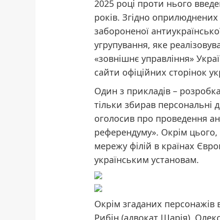
2025 році проти нього введе
років. Згідно оприлюднених
забороненої антиукраїнської
угрупування, яке реалізову
«зовнішнє управління» Укра
сайти офіційних сторінок ук
Один з прикладів – розробка
тільки збирав персональні да
оголосив про проведення ан
референдуму». Окрім цього,
мережу філій в країнах Євр
українським установам.
Окрім згаданих персонажів 
Рибін (адвокат Шарія), Олек