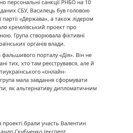
но персональні санкції РНБО на 10
 даних СБУ, Василець був головою
 партії «Держава», а також лідером
вало кремлівський проект про
їною. Група створювала фіктивні
раїнських органів влади.
 фальшивого порталу «Дія». Він не
ні тих, хто там реєструвався, але й
тиукраїнського «онлайн-
 група мала завдання сформувати
опи, як альтернативу дипломатичним
в проекті брали участь Валентин
сандр Скубченко (експерт