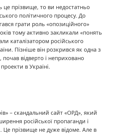
ь це прізвище, то ви недостатньо
ського політичного процесу. До
гався грати роль «опозиційного»
 років тому активно закликали «понять
стали каталізатором російського
раїни. Пізніше він розкрився як одна з
, почав відверто і неприховано
проекти в Україні.
ів» – скандальний сайт «ОРД», який
ширення російської пропаганди і
 Це прізвище не дуже відоме. Але в