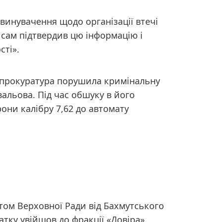
винувачення щодо організації втечі
н сам підтвердив цю інформацію і
сті».
а прокуратура порушила кримінальну
альова. Під час обшуку в його
они калібру 7,62 до автомату
том Верховної Ради від Бахмутського
атку увійшов до фракції «Довіра»,