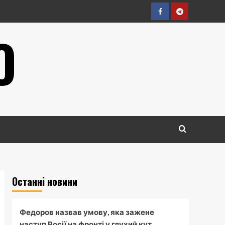
Facebook
Telegram
О
Останні новини
Федоров назвав умову, яка зажене
наступ Росії на фронті у глухий кут