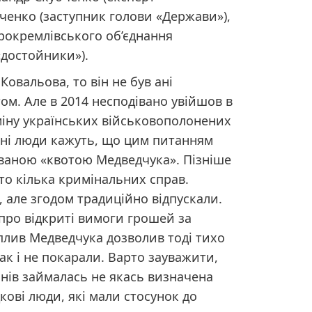
ченко (заступник голови «Держави»),
рокремлівського об’єднання
«достойники»).
овальова, то він не був ані
ом. Але в 2014 несподівано увійшов в
іну українських військовополонених
ані люди кажуть, що цим питанням
 званою «квотою Медведчука». Пізніше
ито кілька кримінальних справ.
 але згодом традиційно відпускали.
про відкриті вимоги грошей за
вплив Медведчука дозволив тоді тихо
так і не покарали. Варто зауважити,
інів займалась не якась визначена
кові люди, які мали стосунок до