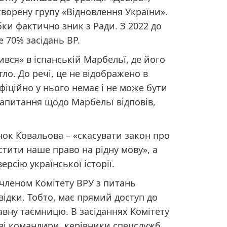
ворену групу «Відновлення України».
ки фактично зник з Ради. З 2022 до
 70% засідань ВР.
ився» в іспанській Марбельї, де його
ло. До речі, це не відображено в
офіційно у нього немає і не може бути
запитання щодо Марбельї відповів,
ок Ковальова – «скасувати закон про
истити наше право на рідну мову», а
рсію української історії.
 членом Комітету ВРУ з питань
ідки. Тобто, має прямий доступ до
авну таємницю. В засіданнях Комітету
ві командири, керівники спецслужб.