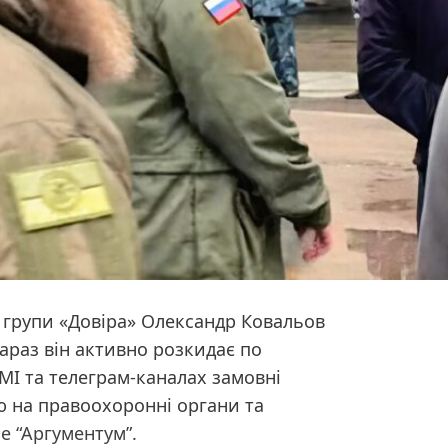
 групи «Довіра» Олександр Ковальов
араз він активно розкидає по
МІ та телеграм-каналах замовні
ю на правоохоронні органи та
е “Аргументум”
.