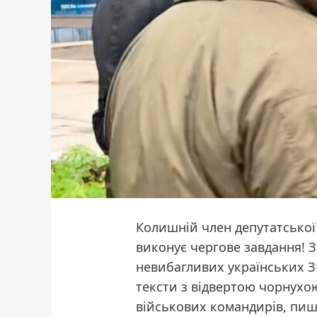
Колишній член депутатської
виконує чергове завдання! З
невибагливих українських З
тексти з відвертою чорнухо
військових командирів,
пиш