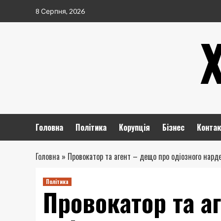
Перейти
8 Серпня, 2026
до
вмісту
Головна
Політика
Корупція
Бізнес
Контак
Головна
»
Провокатор та агент – дещо про одіозного нар
Політика
Провокатор та а