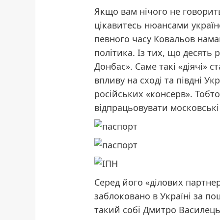
Якщо вам нічого не говорит
цікавитесь нюансами україн
певного часу Ковальов нама
політика. Із тих, що десять
Донбас». Саме такі «діячі» 
впливу на сході та півдні Ук
російських «консерв». Тобто
відпрацьовувати московські 
Серед його «ділових партнер
заблоковано в Україні за по
такий собі Дмитро Василець.