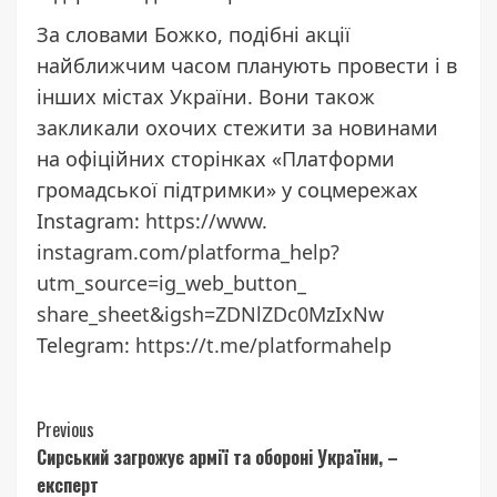
За словами Божко, подібні акції
найближчим часом планують провести і в
інших містах України. Вони також
закликали охочих стежити за новинами
на офіційних сторінках «Платформи
громадської підтримки» у соцмережах
Instagram:
https://www.
instagram.com/platforma_help?
utm_source=ig_web_button_
share_sheet&igsh=
ZDNlZDc0MzIxNw
Telegram:
https://t.me/
platformahelp
Continue
Previous
Сирський загрожує армії та обороні України, –
Reading
експерт