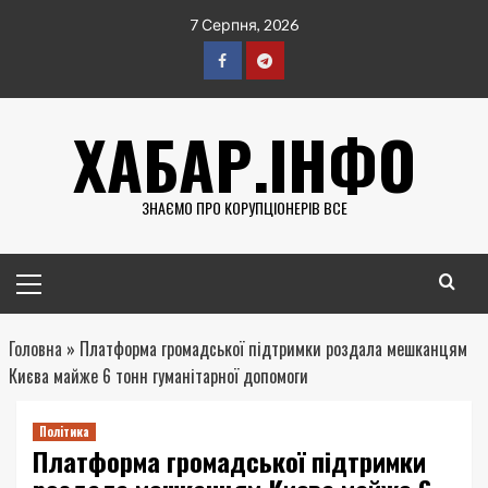
Перейти
7 Серпня, 2026
до
вмісту
Facebook
Telegram
ХАБАР.ІНФО
ЗНАЄМО ПРО КОРУПЦІОНЕРІВ ВСЕ
Головне
меню
Головна
»
Платформа громадської підтримки роздала мешканцям
Києва майже 6 тонн гуманітарної допомоги
Політика
Платформа громадської підтримки