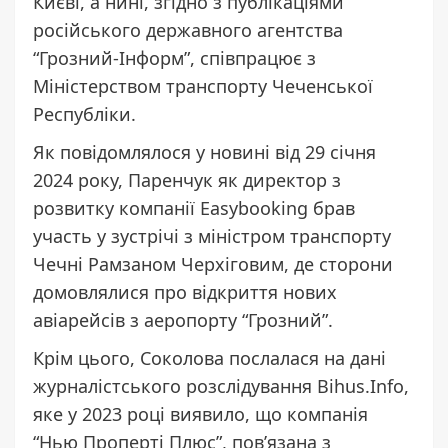
Києві, а нині, згідно з публікаціями
російського державного агентства
“Грозний-Інформ”, співпрацює з
Міністерством транспорту Чеченської
Республіки.
Як повідомлялося у новині від 29 січня
2024 року, Паренчук як директор з
розвитку компанії Easybooking брав
участь у зустрічі з міністром транспорту
Чечні Рамзаном Черхіговим, де сторони
домовлялися про відкриття нових
авіарейсів з аеропорту “Грозний”.
Крім цього, Соколова послалася на дані
журналістського розслідування Bihus.Info,
яке у 2023 році виявило, що компанія
“Нью Проперті Плюс”, пов’язана з