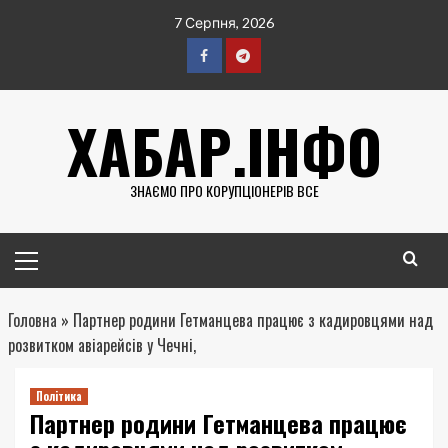
Перейти
7 Серпня, 2026
до
вмісту
Facebook
Telegram
ХАБАР.ІНФО
ЗНАЄМО ПРО КОРУПЦІОНЕРІВ ВСЕ
Головне
меню
Головна
»
Партнер родини Гетманцева працює з кадировцями над
розвитком авіарейсів у Чечні,
Політика
Партнер родини Гетманцева працює