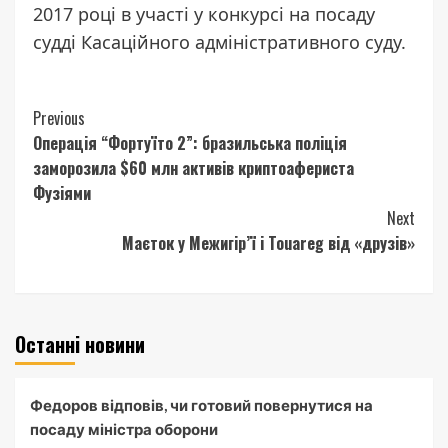
2017 році в участі у конкурсі на посаду
судді Касаційного адміністративного суду.
Continue
Previous
Операція “Фортуїто 2”: бразильська поліція
Reading
заморозила $60 млн активів криптоафериста
Фузіями
Next
Маєток у Межигір’ї і Touareg від «друзів»
Останні новини
Федоров відповів, чи готовий повернутися на
посаду міністра оборони