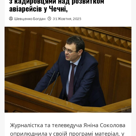
з кадировцями над розвитком
авіарейсів у Чечні,
Шевценко Богдан
31 Жовтня, 2025
Журналістка та телеведуча Яніна Соколова
оприлюднила
у своїй програмі матеріал, у