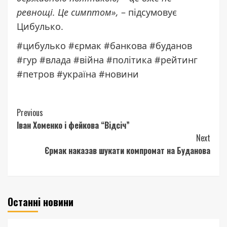
ревнощі. Це симптом»,
– підсумовує
Цибулько.
#цибулько #єрмак #банкова #буданов
#гур #влада #війна #політика #рейтинг
#петров #україна #новини
Continue
Previous
Іван Хоменко і фейкова “Відсіч”
Reading
Next
Єрмак наказав шукати компромат на Буданова
Останні новини