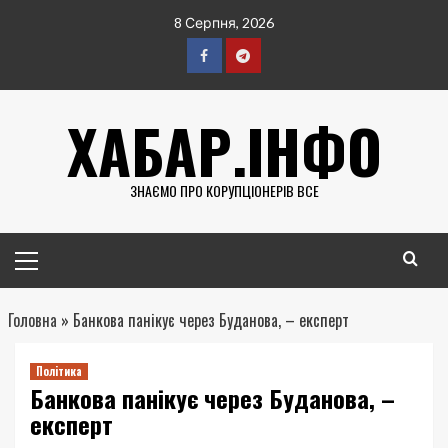
Перейти
8 Серпня, 2026
до
вмісту
Facebook
Telegram
ХАБАР.ІНФО
ЗНАЄМО ПРО КОРУПЦІОНЕРІВ ВСЕ
Головне
меню
Головна
»
Банкова панікує через Буданова, – експерт
Політика
Банкова панікує через Буданова, –
експерт