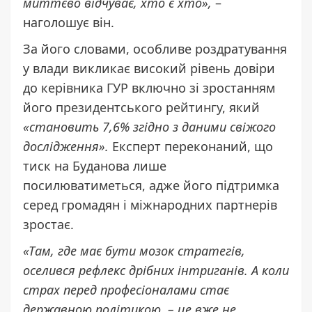
миттєво відчуває, хто є хто»,
–
наголошує він.
За його словами, особливе роздратування
у влади викликає високий рівень довіри
до керівника ГУР включно зі зростанням
його
президентського рейтингу
, який
«становить 7,6% згідно з даними свіжого
дослідження».
Експерт переконаний, що
тиск на Буданова лише
посилюватиметься, адже його підтримка
серед громадян і міжнародних партнерів
зростає.
«Там, где має бути мозок стратегів,
оселився рефлекс дрібних інтриганів. А коли
страх перед професіоналами стає
державною політикою, – це вже не