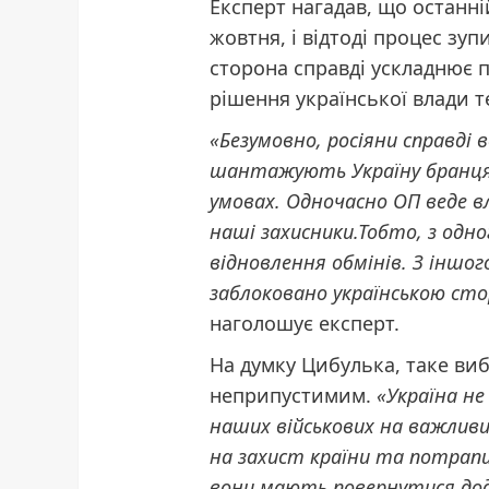
Експерт нагадав, що останні
жовтня, і відтоді процес зуп
сторона справді ускладнює 
рішення української влади 
«Безумовно, росіяни справді 
шантажують Україну бранця
умовах. Одночасно ОП веде в
наші захисники.Тобто, з одно
відновлення обмінів. З іншог
заблоковано українською сто
наголошує експерт.
На думку Цибулька, таке ви
неприпустимим.
«Україна не
наших військових на важливи
на захист країни та потрапив
вони мають повернутися додо