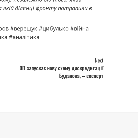
а якій ділянці фронту потрапили в
ров #верещук #цибулько #війна
ика #аналітика
Next
ОП запускає нову схему дискредитації
Буданова, – експерт