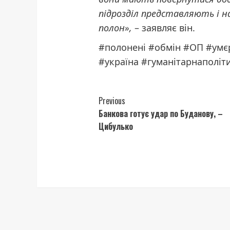
підрозділ представляють і н
полон»,
– заявляє він.
#полонені #обмін #ОП #умє
#україна #гуманітарнаполіт
Continue
Previous
Банкова готує удар по Буданову, –
Reading
Цибулько