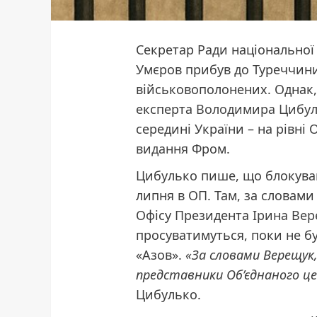
Секретар Ради національної
Умєров прибув до Туреччини
військовополонених. Однак,
експерта
Володимира Цибул
середині України – на рівні
видання
Фром.
Цибулько пише, що блокуван
липня в ОП. Там, за словами
Офісу Президента
Ірина Ве
просуватимуться, поки не б
«Азов».
«За словами Верещу
представники Об’єднаного це
Цибулько.