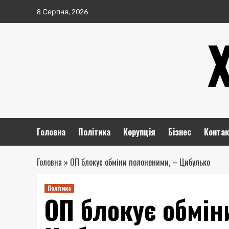
Перейти
8 Серпня, 2026
до
вмісту
Головна
Політика
Корупція
Бізнес
Контак
Головна
»
ОП блокує обміни полоненими, – Цибулько
Політика
ОП блокує обмін