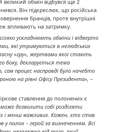
й великий обмін відбувся ще 2
инився. Він підкреслює, що російська
повернення бранців, проте внутрішні
теж
впливають
на затримку.
всіляко ускладнюють обміни і відверто
ми, які утримуються в нелюдських
ласну «гру», жертвами якої стають
го боку, декларується тема
о, сам процес насправді було начебто
роною на рівні Офісу
П
резидента»,
–
біркове ставлення до полонених є
 може дозволити собі розділяти
х і менш важливих. Кожен, хто став
 у полон – герой за визначенням. Всі
му, незалежно від того, який