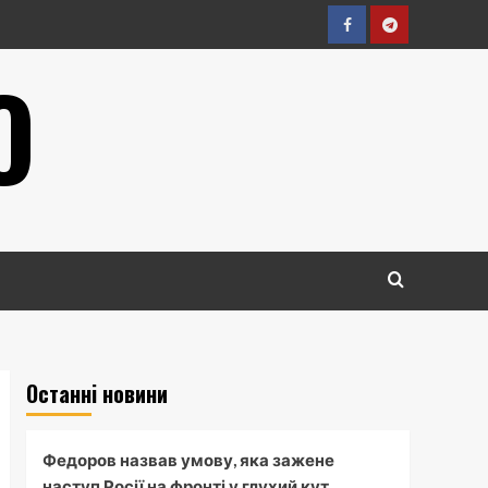
Facebook
Telegram
О
Останні новини
Федоров назвав умову, яка зажене
наступ Росії на фронті у глухий кут