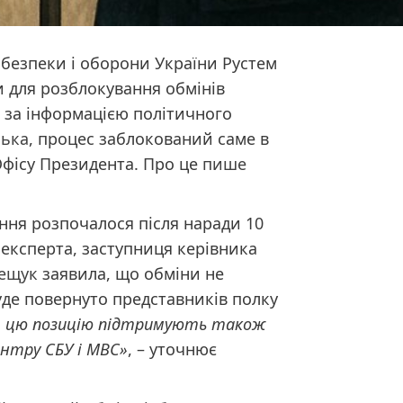
 безпеки і оборони України Рустем
 для розблокування обмінів
 за інформацією політичного
ька
, процес заблокований саме в
 Офісу Президента. Про це
пише
ня розпочалося після наради 10
 експерта, заступниця керівника
рещук
заявила, що обміни не
уде повернуто представників полку
к, цю позицію підтримують також
нтру СБУ і МВС»
, – уточнює