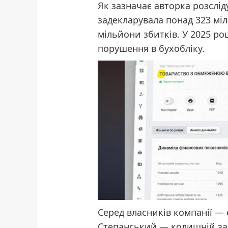
Як зазначає авторка розслід
задекларувала понад 323 міл
мільйони збитків. У 2025 р
порушення в бухобліку.
Серед власників компанії —
Степанський — колишній за