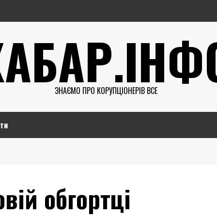
ХАБАР.ІНФ
ЗНАЄМО ПРО КОРУПЦІОНЕРІВ ВСЕ
ти
вій обгортці