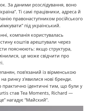
ок. За даними розслідування, воно
раїна”. Ті самі працівники, адреса й
панію правонаступником російського
мімкувати” під український.
анні, компанія користувалась
астину коштів арештували через
исти пояснюють: якщо структура,
мінилися, це може свідчити про
і.
панян, пов’язаний із вірменською
 на ринку з’явилися нові бренди.
ю практично ідентичні тим, що були у
urtis став Tea Moments, Richard —
це” нагадує “Майский”.