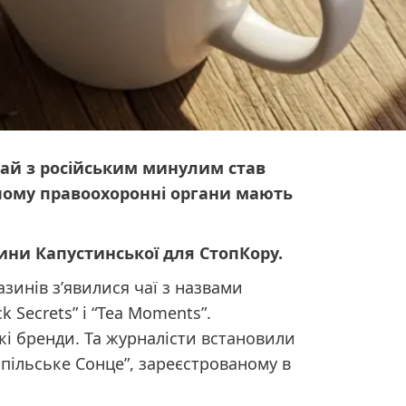
 чай з російським минулим став
 чому правоохоронні органи мають
ини Капустинської для СтопКору.
зинів з’явилися чаї з назвами
k Secrets” і “Tea Moments”.
кі бренди. Та журналісти
встановили
пільське Сонце”, зареєстрованому в