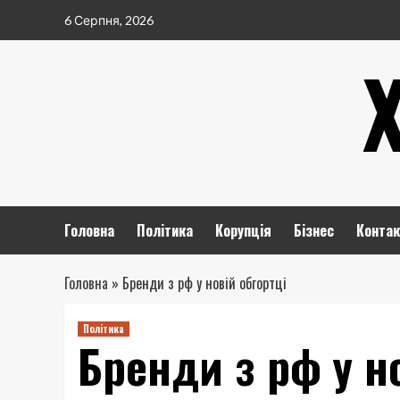
Перейти
6 Серпня, 2026
до
вмісту
Головна
Політика
Корупція
Бізнес
Контак
Головна
»
Бренди з рф у новій обгортці
Політика
Бренди з рф у но