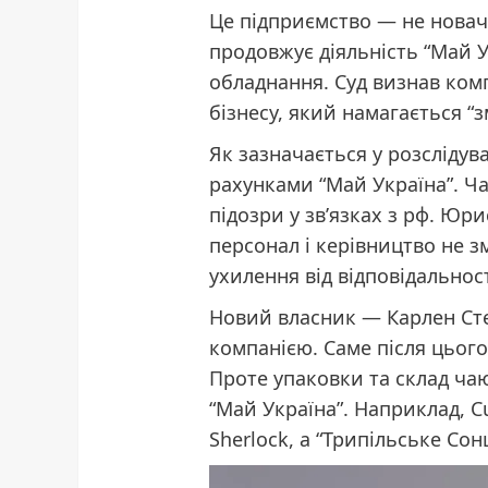
Це підприємство — не новач
продовжує діяльність “Май Ук
обладнання. Суд визнав ком
бізнесу, який намагається “з
Як зазначається у розслідув
рахунками “Май Україна”. Ч
підозри у зв’язках з рф. Юр
персонал і керівництво не з
ухилення від відповідальност
Новий власник — Карлен Сте
компанією. Саме після цього
Проте упаковки та склад ча
“Май Україна”. Наприклад, C
Sherlock, а “Трипільське Сон