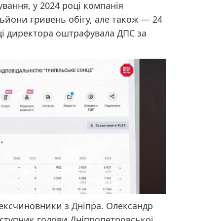
ування, у 2024 році компанія
ьйони гривень обігу, але також — 24
оці директора оштрафувала ДПС за
 ексчиновники з
Дніпра
. Олександр
ступник голови Дніпропетровської