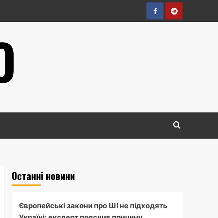
Facebook
Telegram
О
Останні новини
Європейські закони про ШІ не підходять
Україні: експерт пояснив причину