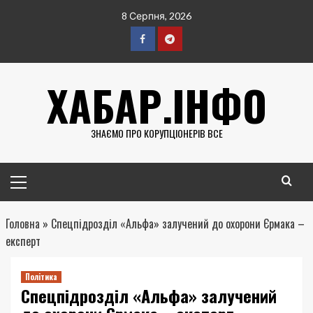
Перейти
8 Серпня, 2026
до
вмісту
Facebook
Telegram
ХАБАР.ІНФО
ЗНАЄМО ПРО КОРУПЦІОНЕРІВ ВСЕ
Головне
меню
Головна
»
Спецпідрозділ «Альфа» залучений до охорони Єрмака –
експерт
Політика
Спецпідрозділ «Альфа» залучений