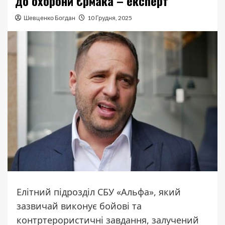
до охорони Єрмака – експерт
Шевценко Богдан
10 Грудня, 2025
Елітний підрозділ СБУ «Альфа», який
зазвичай виконує бойові та
контртерористичні завдання, залучений