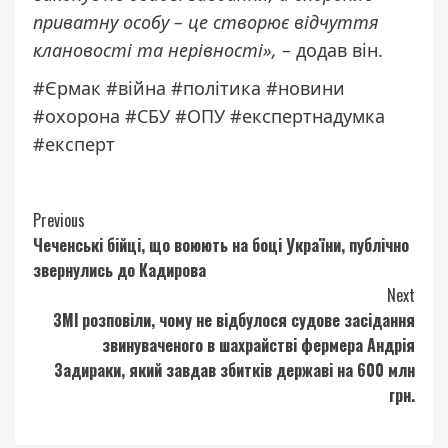
приватну особу – це створює відчуття
клановості та нерівності», –
додав він.
#Єрмак #війна #політика #новини
#охорона #СБУ #ОПУ #експертнадумка
#експерт
Continue
Previous
Чеченські бійці, що воюють на боці України, публічно
Reading
звернулись до Кадирова
Next
ЗМІ розповіли, чому не відбулося судове засідання
звинуваченого в шахрайстві фермера Андрія
Задираки, який завдав збитків державі на 600 млн
грн.