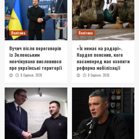
Політика
Політика
Вучич після переговорів
«Їх немає на радарі».
із Зеленським
Нардеп пояснив, кого
неочікувано висловився
насамперед має охопити
про українські території
реформа мобілізації
8 Серпня, 2026
8 Серпня, 2026