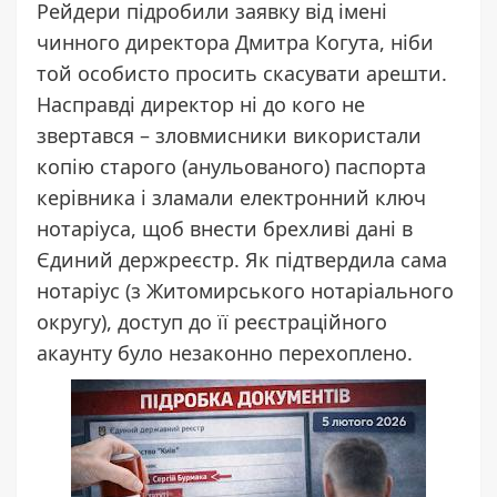
Рейдери підробили заявку від імені
чинного директора Дмитра Когута, ніби
той особисто просить скасувати арешти.
Насправді директор ні до кого не
звертався – зловмисники використали
копію старого (анульованого) паспорта
керівника і зламали електронний ключ
нотаріуса, щоб внести брехливі дані в
Єдиний держреєстр. Як підтвердила сама
нотаріус (з Житомирського нотаріального
округу), доступ до її реєстраційного
акаунту було незаконно перехоплено.