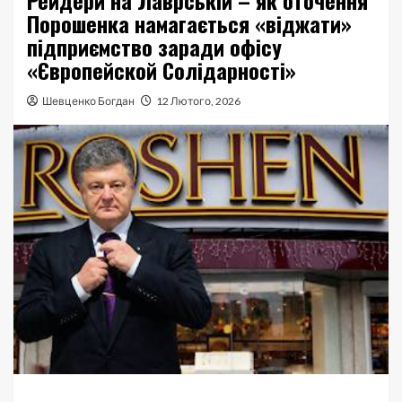
Рейдери на Лаврській – як оточення
Порошенка намагається «віджати»
підприємство заради офісу
«Європейской Солідарності»
Шевценко Богдан
12 Лютого, 2026