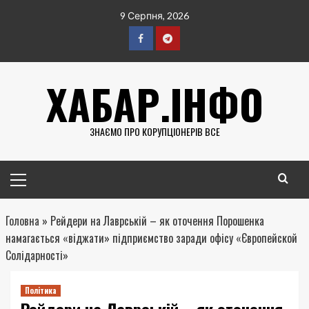
Перейти
9 Серпня, 2026
до
вмісту
Facebook
Telegram
ХАБАР.ІНФО
ЗНАЄМО ПРО КОРУПЦІОНЕРІВ ВСЕ
Головне
меню
Головна
»
Рейдери на Лаврській – як оточення Порошенка
намагається «віджати» підприємство заради офісу «Європейской
Солідарності»
Політика