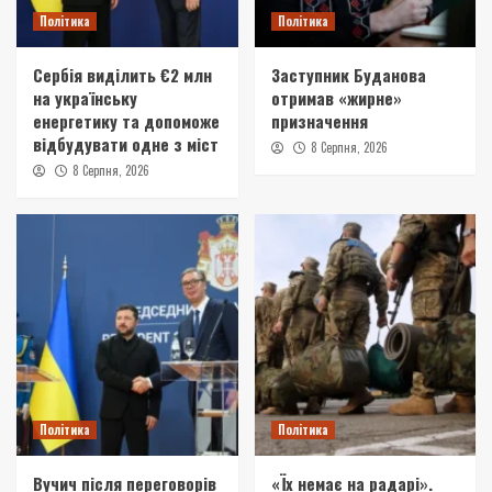
Політика
Політика
Сербія виділить €2 млн
Заступник Буданова
на українську
отримав «жирне»
енергетику та допоможе
призначення
відбудувати одне з міст
8 Серпня, 2026
8 Серпня, 2026
Політика
Політика
Вучич після переговорів
«Їх немає на радарі».