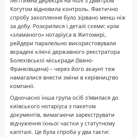
легітимна дирекція на чолі з Дмитром
Когутом відновила контроль. Фактично
спробу захоплення було зірвано менш ніж
за добу. Розкрилися і деталі схеми: крім
«зламаного» нотаріуса в Житомирі,
рейдери паралельно використовували
вкрадені ключі державного реєстратора
Болехівської міськради (Івано-
Франківщина) – через його акаунт теж
намагалися внести зміни в керівництво
компанії.
Одночасно інша група осіб з’явилася до
київського нотаріуса з пакетом
документів, вимагаючи зареєструвати
відчуження їхньої частки у статутному
капіталі. Це була спроба у два такти: