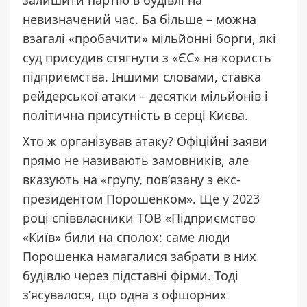
залишити партію в будівлі на
невизначений час. Ба більше – можна
взагалі «пробачити» мільйонні борги, які
суд присудив стягнути з «ЄС» на користь
підприємства. Іншими словами, ставка
рейдерської атаки – десятки мільйонів і
політична присутність в серці Києва.
Хто ж організував атаку? Офіційні заяви
прямо не називають замовників, але
вказують на «групу, пов’язану з екс-
президентом Порошенком». Ще у 2023
році співвласники ТОВ «Підприємство
«Київ» били на сполох: саме люди
Порошенка намагалися забрати в них
будівлю через підставні фірми. Тоді
з’ясувалося, що одна з офшорних