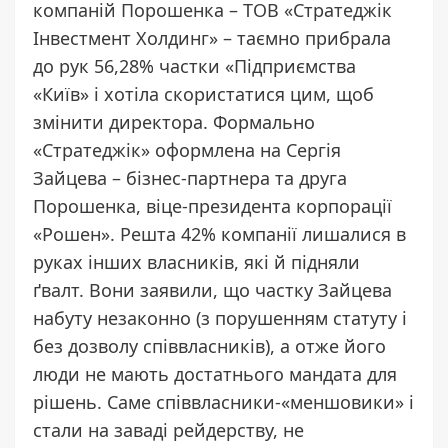
компаній Порошенка – ТОВ «Стратеджік
Інвестмент Холдинг» – таємно прибрала
до рук 56,28% частки «Підприємства
«Київ» і хотіла скористатися цим, щоб
змінити директора. Формально
«Стратеджік» оформлена на Сергія
Зайцева – бізнес-партнера та друга
Порошенка, віце-президента корпорації
«Рошен». Решта 42% компанії лишалися в
руках інших власників, які й підняли
ґвалт. Вони заявили, що частку Зайцева
набуту незаконно (з порушенням статуту і
без дозволу співвласників), а отже його
люди не мають достатнього мандата для
рішень. Саме співвласники-«меншовики» і
стали на заваді рейдерству, не