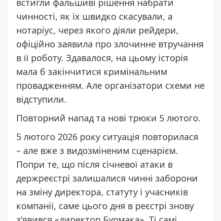
встигли фальшиві рішення набрати
чинності, як їх швидко скасували, а
нотаріус, через якого діяли рейдери,
офіційно заявила про злочинне втручання
в її роботу. Здавалося, на цьому історія
мала б закінчитися кримінальним
провадженням. Але організатори схеми не
відступили.
Повторний напад та нові трюки 5 лютого.
5 лютого 2026 року ситуація повторилася
– але вже з видозміненим сценарієм.
Попри те, що після січневої атаки в
держреєстрі залишалися чинні заборони
на зміну директора, статуту і учасників
компанії, саме цього дня в реєстрі знову
з’явився «директор Бурмака». Ті самі