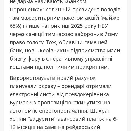
не дарма називають «банком
Порошенка»: колишній президент володів
там мажоритарним пакетом акцій (майже
65%) і лише наприкінці 2025 року НБУ
через санкції тимчасово заборонив йому
право голосу. Тож, обравши саме цей
банк, нові «керівники» підприємства мали
б явну фору в оперативному управлінні
коштами під політичним прикриттям.
Використовувати новий рахунок
планували одразу – орендарі отримали
електронні листи від псевдокерівника
Бурмаки з пропозицією “скинутися” на
автономне енергопостачання. Шахраї
хотіли “видурити” авансовий платіж на 6-
12 місяців на саме на рейдерський