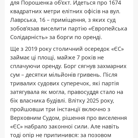
для Порошенка об’єкт. Йдеться про 1674
квадратних метри елітних офісів на вул.
Лаврська, 16 – приміщення, з яких суд
зобов’язав виселити партію «Європейська
Солідарність» за борги по оренді.
Ще з 2019 року столичний осередок «ЄС»
займає ці площі, майже 7 років не
сплачуючи оренду. Борг сягнув захмарних
сум – десятки мільйонів гривень. Після
тривалих судових суперечок, які партія
затягувала як могла, правосуддя стало на
бік власника будівлі. Влітку 2025 року,
пройшовши три інстанції включно з
Верховним Судом, рішення про виселення
«ЄС» набрало законної сили. Але навіть
тоді опір не припинився: за позовом