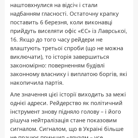
наштовхнулися на відсіч і стали
надбанням гласності. Остаточну крапку
поставить 6 березня, коли виконавці
прийдуть виселяти офіс «ЄС» із Лаврської,
16. Якщо до того часу рейдери не
влаштують третьої спроби (що не можна
виключати), то історія завершиться
закономірно: поверненням будівлі
законному власнику і виплатою боргів, які
накопичила партія.
Але значення цієї історії виходить за межі
однієї адреси. Рейдерство як політичний
інструмент знову підняло голову – і його
рішуча нейтралізація стане показовим
сигналом. Сигналом, що в Україні більше
не працює принцип «друзям – усе,