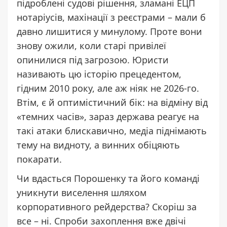
підроблені судові рішення, зламані ЕЦП
нотаріусів, махінації з реєстрами – мали б
давно лишитися у минулому. Проте вони
знову ожили, коли старі привілеї
опинилися під загрозою. Юристи
називають цю історію прецедентом,
гідним 2010 року, але аж ніяк не 2026-го.
Втім, є й оптимістичний бік: на відміну від
«темних часів», зараз держава реагує на
такі атаки блискавично, медіа піднімають
тему на видноту, а винних обіцяють
покарати.
Чи вдасться Порошенку та його команді
уникнути виселення шляхом
корпоративного рейдерства? Скоріш за
все – ні. Спроби захоплення вже двічі