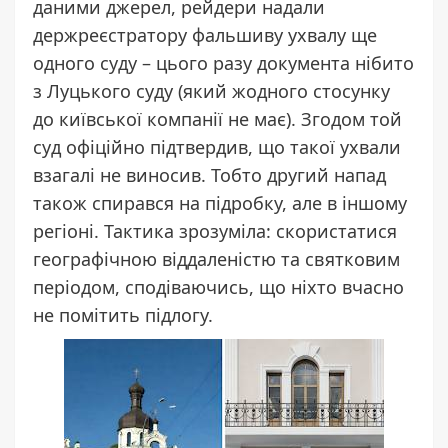
даними джерел, рейдери надали
держреєстратору фальшиву ухвалу ще
одного суду – цього разу документа нібито
з Луцького суду (який жодного стосунку
до київської компанії не має). Згодом той
суд офіційно підтвердив, що такої ухвали
взагалі не виносив. Тобто другий напад
також спирався на підробку, але в іншому
регіоні. Тактика зрозуміла: скористатися
географічною віддаленістю та святковим
періодом, сподіваючись, що ніхто вчасно
не помітить підлогу.