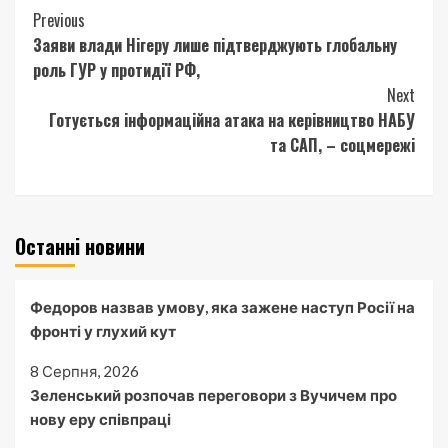
Continue
Previous
Заяви влади Нігеру лише підтверджують глобальну
Reading
роль ГУР у протидії РФ,
Next
Готується інформаційна атака на керівництво НАБУ
та САП, – соцмережі
Останні новини
Федоров назвав умову, яка зажене наступ Росії на
фронті у глухий кут
8 Серпня, 2026
Зеленський розпочав переговори з Вучичем про
нову еру співпраці