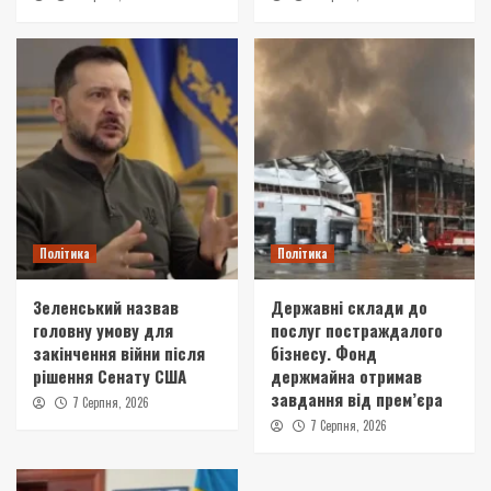
Політика
Політика
Зеленський назвав
Державні склади до
головну умову для
послуг постраждалого
закінчення війни після
бізнесу. Фонд
рішення Сенату США
держмайна отримав
завдання від прем’єра
7 Серпня, 2026
7 Серпня, 2026