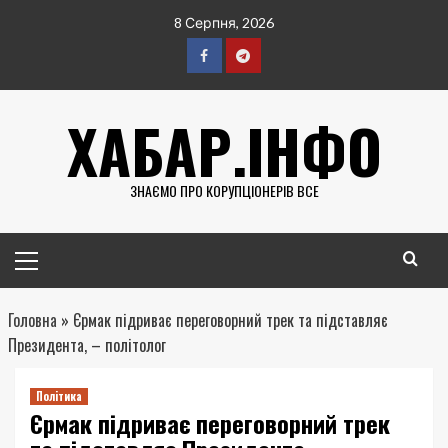
Перейти
8 Серпня, 2026
до
вмісту
Facebook
Telegram
ХАБАР.ІНФО
ЗНАЄМО ПРО КОРУПЦІОНЕРІВ ВСЕ
Головне
меню
Головна
»
Єрмак підриває переговорний трек та підставляє
Президента, – політолог
Політика
Єрмак підриває переговорний трек