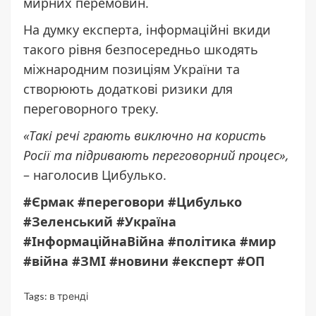
мирних перемовин.
На думку експерта, інформаційні вкиди
такого рівня безпосередньо шкодять
міжнародним позиціям України та
створюють додаткові ризики для
переговорного треку.
«Такі речі грають виключно на користь
Росії та підривають переговорний процес»,
– наголосив Цибулько.
#Єрмак #переговори #Цибулько
#Зеленський #Україна
#ІнформаційнаВійна #політика #мир
#війна #ЗМІ #новини #експерт #ОП
Tags:
в тренді