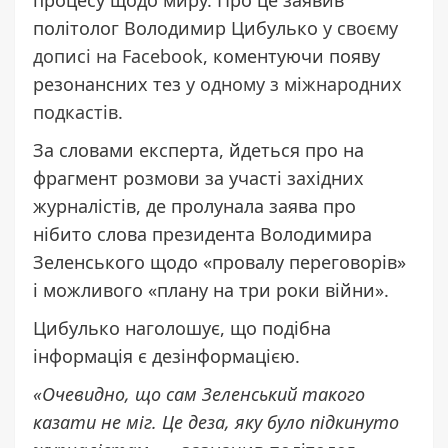
процесу щодо миру. Про це заявив
політолог Володимир Цибулько
у своєму
дописі на Facebook
, коментуючи появу
резонансних тез
у одному з міжнародних
подкастів
.
За словами експерта, йдеться про на
фрагмент розмови за участі західних
журналістів, де пролунала заява про
нібито слова президента Володимира
Зеленського щодо «провалу переговорів»
і можливого «плану на три роки війни».
Цибулько наголошує, що подібна
інформація є дезінформацією.
«Очевидно, що сам Зеленський такого
казати не міг. Це деза, яку було підкинуто