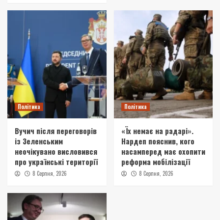
Політика
Політика
Вучич після переговорів
«Їх немає на радарі».
із Зеленським
Нардеп пояснив, кого
неочікувано висловився
насамперед має охопити
про українські території
реформа мобілізації
8 Серпня, 2026
8 Серпня, 2026