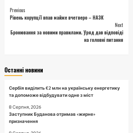
Continue
Previous
Рівень корупції впав майже вчетверо – НАЗК
Reading
Next
Бронювання за новими правилами. Уряд дав відповіді
на головні питання
Останні новини
Сербія виділить €2 млн на українську енергетику
та допоможе відбудувати одне з міст
8 Серпня, 2026
Заступник Буданова отримав «жирне»
призначення
8 Серпня, 2026