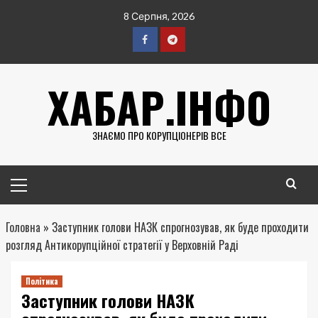
Перейти
8 Серпня, 2026
до
вмісту
Facebook
Telegram
ХАБАР.ІНФО
ЗНАЄМО ПРО КОРУПЦІОНЕРІВ ВСЕ
Головне
меню
Головна
»
Заступник голови НАЗК спрогнозував, як буде проходити
розгляд Антикорупційної стратегії у Верховній Раді
Політика
Заступник голови НАЗК