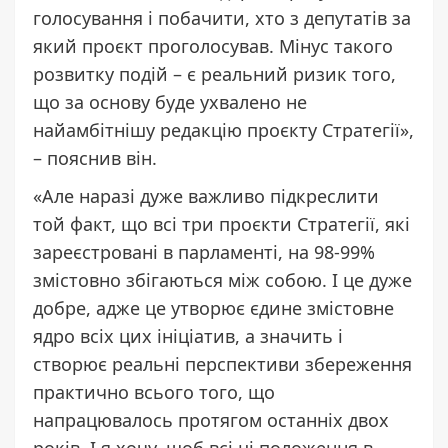
голосування і побачити, хто з депутатів за
який проєкт проголосував. Мінус такого
розвитку подій – є реальний ризик того,
що за основу буде ухвалено не
найамбітнішу редакцію проєкту Стратегії»,
– пояснив він.
«Але наразі дуже важливо підкреслити
той факт, що всі три проєкти Стратегії, які
зареєстровані в парламенті, на 98-99%
змістовно збігаються між собою. І це дуже
добре, адже це утворює єдине змістовне
ядро всіх цих ініціатив, а значить і
створює реальні перспективи збереження
практично всього того, що
напрацювалось протягом останніх двох
років. І я хочу, щоб всі ці положення в