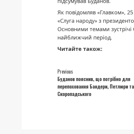
підсумував Буданов.
Як повідомляв «Главком», 25
«Слуга народу»
з президенто
Основними темами зустрічі б
найближчий період.
Читайте також:
Continue
Previous
Буданов пояснив, що потрібно для
Reading
перепоховання Бандери, Петлюри т
Скоропадського