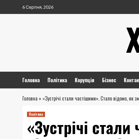
Перейти
6 Серпня, 2026
до
вмісту
Головна
Політика
Корупція
Бізнес
Контак
Головна
»
«Зустрічі стали частішими». Стало відомо, як 
Політика
«Зустрічі стали