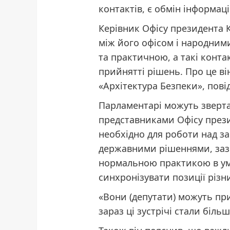
контактів, є обмін інформац
Керівник Офісу президента 
між його офісом і народним
та практичною, а такі конта
прийнятті рішень. Про це ві
«Архітектура Безпеки», пові
Парламентарі можуть зверта
представниками Офісу през
необхідно для роботи над з
державними рішеннями, зазн
нормальною практикою в ум
синхронізувати позиції різни
«Вони (депутати) можуть пр
зараз ці зустрічі стали біль