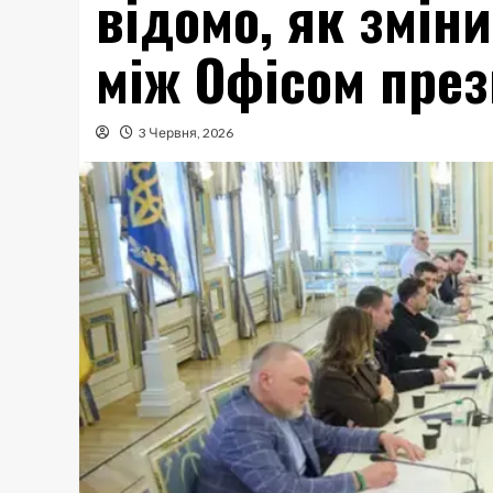
відомо, як змін
між Офісом през
3 Червня, 2026