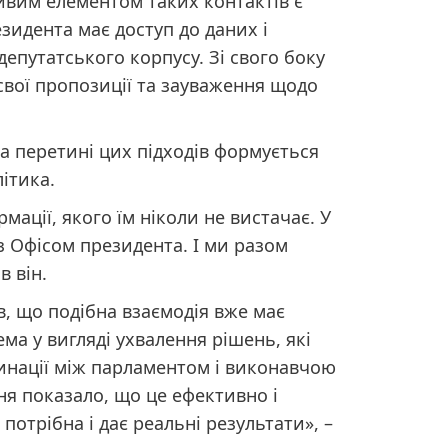
ивим елементом таких контактів є
зидента має доступ до даних і
 депутатського корпусу. Зі свого боку
свої пропозиції та зауваження щодо
а перетині цих підходів формується
ітика.
мації, якого їм ніколи не вистачає. У
з Офісом президента. І ми разом
в він.
, що подібна взаємодія вже має
ма у вигляді ухвалення рішень, які
инації між парламентом і виконавчою
ня показало, що це ефективно і
потрібна і дає реальні результати», –