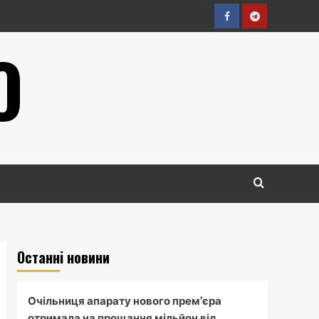
Facebook
Telegram
О
Останні новини
Очільниця апарату нового прем’єра
отримала на прощання мільйон від