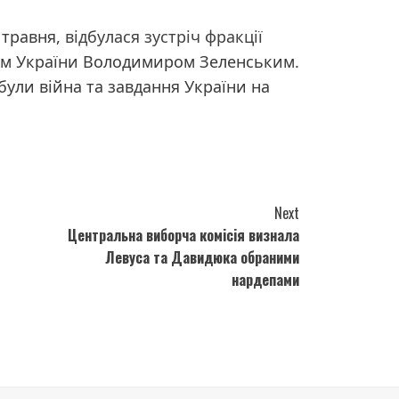
 травня,
відбулася зустріч фракції
м України Володимиром Зеленським.
ули війна та завдання України на
Next
Центральна виборча комісія визнала
а
Левуса та Давидюка обраними
нардепами