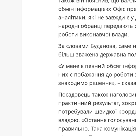
Також він пояснив, що важл
обмін інформацією: Офіс пре
аналітики, які не завжди є у
народні обранці передають 
роботи виконавчої влади.
За словами Буданова, саме н
більш зважена державна пол
«У мене є певний обсяг інфор
них є побажання до роботи 
знаходимо рішення», – сказа
Посадовець також наголосив
практичний результат, зокре
потребували швидкої коорд
владою. «Останнє голосуван
правильно. Така комунікація 