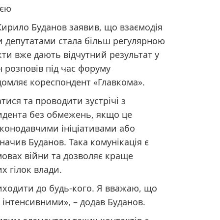
ією
Кирило Буданов заявив, що взаємодія
и депутатами стала більш регулярною
кти вже дають відчутний результат у
н розповів під час форуму
домляє кореспондент «
Главкома
».
тися та проводити зустрічі з
идента без обмежень, якщо це
аконодавчими ініціативами або
ачив Буданов. Така комунікація є
овах війни та дозволяє краще
х гілок влади.
иходити до будь-кого. Я вважаю, що
ш інтенсивними», – додав Буданов.