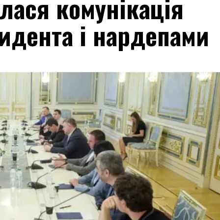
илася комунікація
идента і нардепами