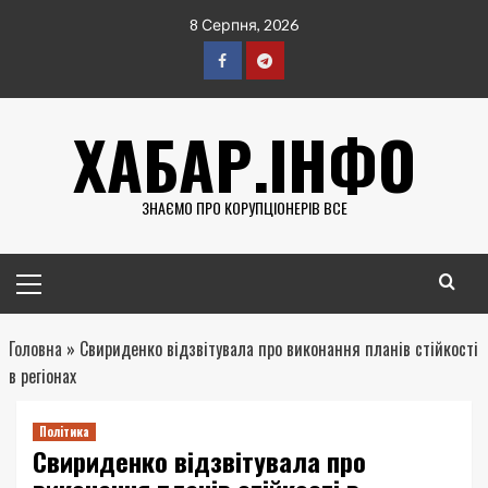
Перейти
8 Серпня, 2026
до
вмісту
Facebook
Telegram
ХАБАР.ІНФО
ЗНАЄМО ПРО КОРУПЦІОНЕРІВ ВСЕ
Головне
меню
Головна
»
Свириденко відзвітувала про виконання планів стійкості
в регіонах
Політика
Свириденко відзвітувала про