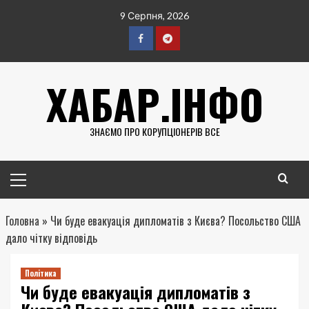
Перейти
9 Серпня, 2026
до
вмісту
Facebook
Telegram
ХАБАР.ІНФО
ЗНАЄМО ПРО КОРУПЦІОНЕРІВ ВСЕ
Головне
меню
Головна
»
Чи буде евакуація дипломатів з Києва? Посольство США
дало чітку відповідь
Політика
Чи буде евакуація дипломатів з