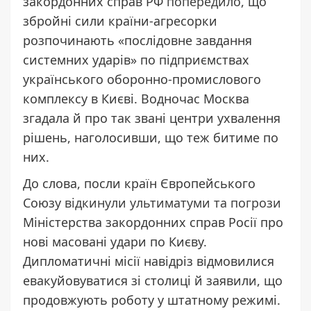
закордонних справ РФ
попередило
, що
збройні сили країни-агресорки
розпочинають «послідовне завдання
системних ударів» по підприємствах
українського оборонно-промислового
комплексу в Києві. Водночас Москва
згадала й про так звані центри ухвалення
рішень, наголосивши, що теж битиме по
них.
До слова, посли країн Європейського
Союзу
відкинули ультиматуми та погрози
Міністерства закордонних справ Росії про
нові масовані удари по Києву.
Дипломатичні місії навідріз відмовилися
евакуйовуватися зі столиці й заявили, що
продовжують роботу у штатному режимі.