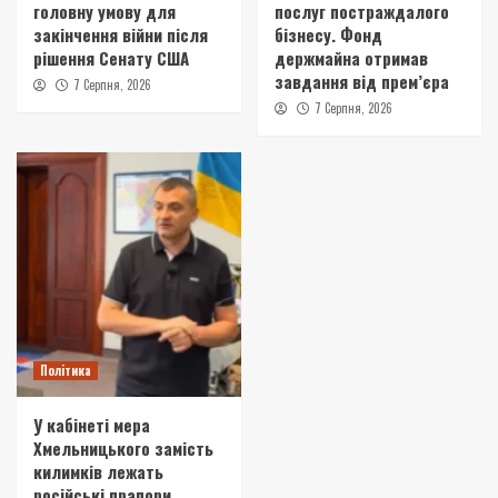
головну умову для
послуг постраждалого
закінчення війни після
бізнесу. Фонд
рішення Сенату США
держмайна отримав
завдання від прем’єра
7 Серпня, 2026
7 Серпня, 2026
Політика
У кабінеті мера
Хмельницького замість
килимків лежать
російські прапори