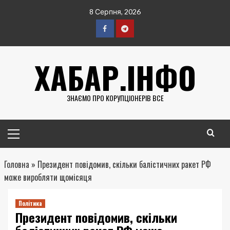
Перейти
8 Серпня, 2026
до
вмісту
Facebook
Telegram
ХАБАР.ІНФО
ЗНАЄМО ПРО КОРУПЦІОНЕРІВ ВСЕ
Головне
меню
Головна
»
Президент повідомив, скільки балістичних ракет РФ
може виробляти щомісяця
Політика
Президент повідомив, скільки