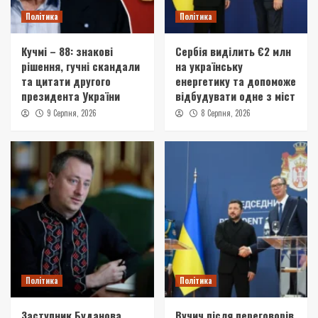
Політика
Політика
Кучмі – 88: знакові
Сербія виділить €2 млн
рішення, гучні скандали
на українську
та цитати другого
енергетику та допоможе
президента України
відбудувати одне з міст
9 Серпня, 2026
8 Серпня, 2026
Політика
Політика
Заступник Буданова
Вучич після переговорів