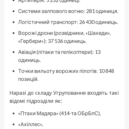
Системи залпового вогню: 281 одиниця.
Логістичний транспорт: 26 430 одиниць.
Ворожі дрони (розвідники, «Шахеди»,
«Гербери»): 37 536 одиниць.
Авіація (літаки та гелікоптери): 13
одиниць.
Точки вильоту ворожих пілотів: 10 848
позицій.
Наразі до складу Угруповання входять такі
відомі підрозділи як:
«Птахи Мадяра» (414-та ОБрБпС),
«Ахіллес»,