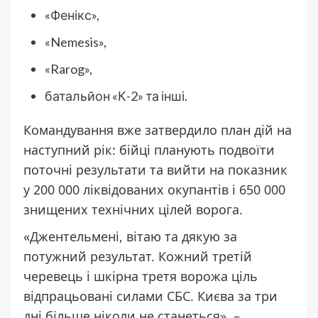
«Фенікс»,
«Nemesis»,
«Rarog»,
батальйон «К-2» та інші.
Командування вже затвердило план дій на
наступний рік: бійці планують подвоїти
поточні результати та вийти на показник
у 200 000 ліквідованих окупантів і 650 000
знищених технічних цілей ворога.
«Джентельмені, вітаю та дякую за
потужний результат. Кожний третій
черевець і шкірна третя ворожа ціль
відпрацьовані силами СБС. Києва за три
дні більше ніколи не станеться», –