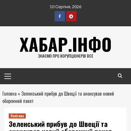
Перейти
10 Серпня, 2026
до
вмісту
Facebook
Telegram
ХАБАР.ІНФО
ЗНАЄМО ПРО КОРУПЦІОНЕРІВ ВСЕ
Головне
меню
Головна
»
Зеленський прибув до Швеції та анонсував новий
оборонний пакет
Політика
Зеленський прибув до Швеції та