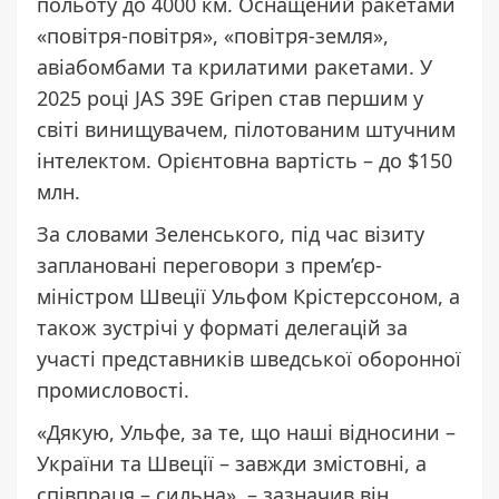
польоту до 4000 км. Оснащений ракетами
«повітря-повітря», «повітря-земля»,
авіабомбами та крилатими ракетами. У
2025 році JAS 39E Gripen став першим у
світі винищувачем, пілотованим штучним
інтелектом. Орієнтовна вартість – до $150
млн.
За словами Зеленського, під час візиту
заплановані переговори з прем’єр-
міністром Швеції Ульфом Крістерссоном, а
також зустрічі у форматі делегацій за
участі представників шведської оборонної
промисловості.
«Дякую, Ульфе, за те, що наші відносини –
України та Швеції – завжди змістовні, а
співпраця – сильна», – зазначив він.