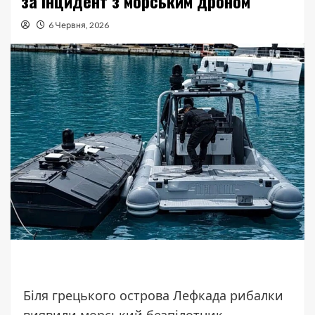
за інцидент з морським дроном
6 Червня, 2026
Біля грецького острова Лефкада рибалки
виявили морський безпілотник