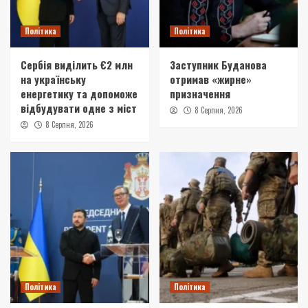
Політика
Політика
Сербія виділить €2 млн
Заступник Буданова
на українську
отримав «жирне»
енергетику та допоможе
призначення
відбудувати одне з міст
8 Серпня, 2026
8 Серпня, 2026
Політика
Політика