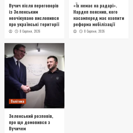
Вучич після переговорів
«Їх немає на радарі».
із Зеленським
Нардеп пояснив, кого
неочікувано висловився
насамперед має охопити
про українські території
реформа мобілізації
8 Серпня, 2026
8 Серпня, 2026
Політика
Зеленський розповів,
про що домовився з
Вучичем