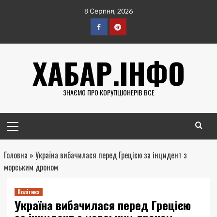
Перейти
8 Серпня, 2026
до
вмісту
Facebook
Telegram
ХАБАР.ІНФО
ЗНАЄМО ПРО КОРУПЦІОНЕРІВ ВСЕ
Головне
меню
Головна
»
Україна вибачилася перед Грецією за інцидент з
морським дроном
Політика
Україна вибачилася перед Грецією