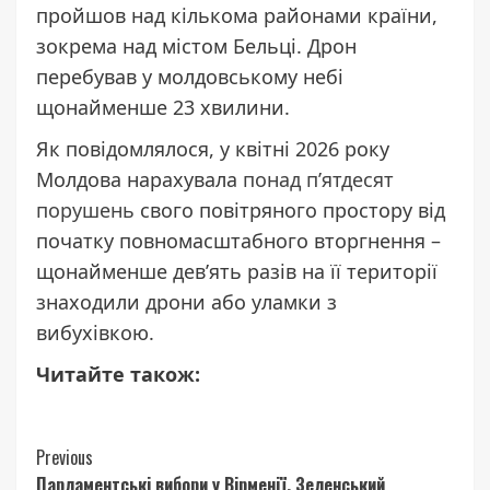
пройшов над кількома районами країни,
зокрема над містом Бельці. Дрон
перебував у молдовському небі
щонайменше 23 хвилини.
Як повідомлялося, у квітні 2026 року
Молдова нарахувала
понад п’ятдесят
порушень
свого повітряного простору від
початку повномасштабного вторгнення –
щонайменше дев’ять разів на її території
знаходили дрони або уламки з
вибухівкою.
Читайте також:
Continue
Previous
Парламентські вибори у Вірменії. Зеленський