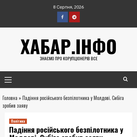
Перейти
8 Серпня, 2026
до
вмісту
Facebook
Telegram
ХАБАР.ІНФО
ЗНАЄМО ПРО КОРУПЦІОНЕРІВ ВСЕ
Головне
меню
Головна
»
Падіння російського безпілотника у Молдові. Сибіга
зробив заяву
Політика
Падіння російського безпілотника у