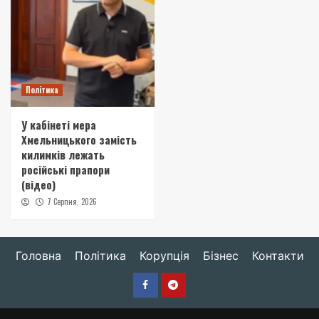
Політика
У кабінеті мера
Хмельницького замість
килимків лежать
російські прапори
(відео)
7 Серпня, 2026
Головна
Політика
Корупція
Бізнес
Контакти
Facebook
Telegram