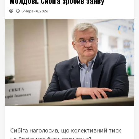
Молдові. Сибіга зробив заяву
8 Червня, 2026
Сибіга наголосив, що колективний тиск
на Росію має бути посилений