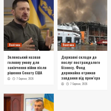
Політика
Політика
Зеленський назвав
Державні склади до
головну умову для
послуг постраждалого
закінчення війни після
бізнесу. Фонд
рішення Сенату США
держмайна отримав
завдання від прем’єра
7 Серпня, 2026
7 Серпня, 2026