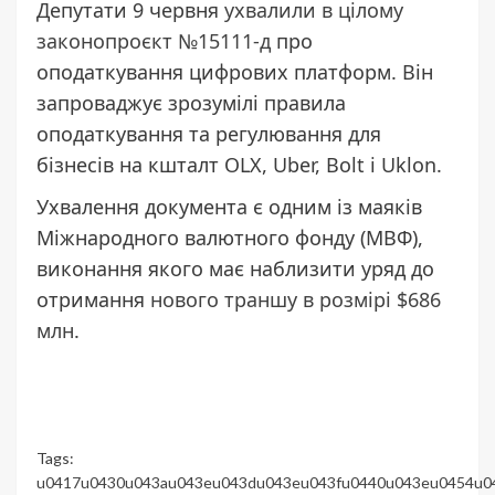
Депутати 9 червня
ухвалили в цілому
законопроєкт №15111-д
про
оподаткування цифрових платформ. Він
запроваджує зрозумілі правила
оподаткування та регулювання для
бізнесів на кшталт OLX, Uber, Bolt і Uklon.
Ухвалення документа є одним із маяків
Міжнародного валютного фонду (МВФ),
виконання якого має наблизити уряд до
отримання
нового траншу в розмірі $686
млн
.
Tags:
u0417u0430u043au043eu043du043eu043fu0440u043eu0454u0