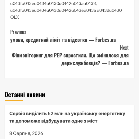
u043fu043eu0434u0430u0442u043au0438
,
u043fu043eu0434u0430u0442u043eu043a u043du0430
OLX
Continue
Previous
умови, кредитний ліміт та відсотки — Forbes.ua
Reading
Next
Фінмоніторинг для PEP спростили. Що змінилося для
держслужбовців? — Forbes.ua
Останні новини
Сербія виділить €2 млн на українську енергетику
та допоможе відбудувати одне з міст
8 Серпня, 2026