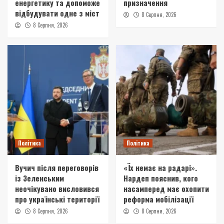
енергетику та допоможе
призначення
відбудувати одне з міст
8 Серпня, 2026
8 Серпня, 2026
Політика
Політика
Вучич після переговорів
«Їх немає на радарі».
із Зеленським
Нардеп пояснив, кого
неочікувано висловився
насамперед має охопити
про українські території
реформа мобілізації
8 Серпня, 2026
8 Серпня, 2026