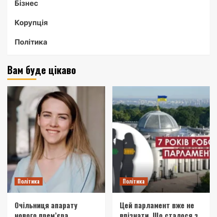
Бізнес
Корупція
Політика
Вам буде цікаво
Політика
Політика
Очільниця апарату
Цей парламент вже не
нового прем’єра
впізнати. Що сталося з