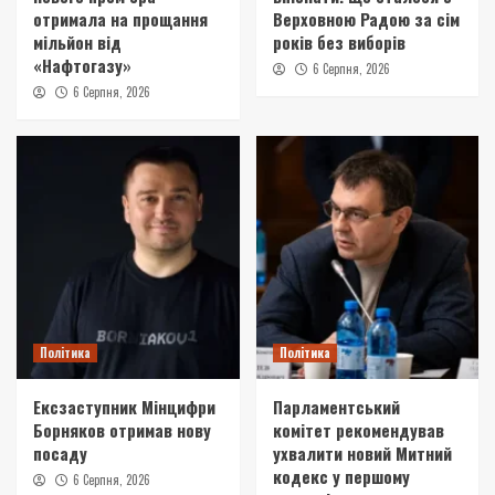
отримала на прощання
Верховною Радою за сім
мільйон від
років без виборів
«Нафтогазу»
6 Серпня, 2026
6 Серпня, 2026
Політика
Політика
Ексзаступник Мінцифри
Парламентський
Борняков отримав нову
комітет рекомендував
посаду
ухвалити новий Митний
кодекс у першому
6 Серпня, 2026