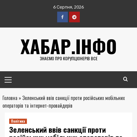
Перейти
6 Серпня, 2026
до
вмісту
Facebook
Telegram
ХАБАР.ІНФО
ЗНАЄМО ПРО КОРУПЦІОНЕРІВ ВСЕ
Головне
меню
Головна
»
Зеленський ввів санкції проти російських мобільних
операторів та інтернет-провайдерів
Політика
Зеленський ввів санкції проти