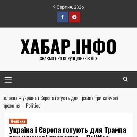
Перейти
9 Серпня, 2026
до
вмісту
Facebook
Telegram
ХАБАР.ІНФО
ЗНАЄМО ПРО КОРУПЦІОНЕРІВ ВСЕ
Головне
меню
Головна
»
Україна і Європа готують для Трампа три ключові
прохання – Politico
Політика
Україна і Європа готують для Трампа