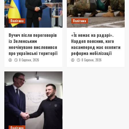
Політика
Політика
Вучич після переговорів
«Їх немає на радарі».
із Зеленським
Нардеп пояснив, кого
неочікувано висловився
насамперед має охопити
про українські території
реформа мобілізації
8 Серпня, 2026
8 Серпня, 2026
Політика