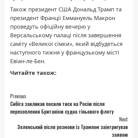
Також президент США Дональд Трамп та
президент Франції Еммануель Макрон
проведуть офіційну вечерю
у
Версальському палаці після завершення
саміту «Великої сімки», який відбудеться
наступного тижня у французькому місті
Евіан-ле-Бен.
Читайте також:
Continue
Previous
Сибіга закликав посили тиск на Росію після
Reading
перехоплення Британією судна тіньового флоту
Next
Зеленський після розмови із Трампом заінтригував
заявою