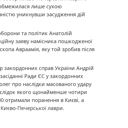
я обмежилася лише сухою
вністю уникнувши засудження дій
оборони та політик Анатолій
ційну заяву намісника пошкодженої
копа Авраамія, яку той зробив після
тр закордонних справ України Андрій
 засіданні Ради ЄС у закордонних
олег про наслідки масованого удару
 внаслідок якого щонайменше чотири
0 отримали поранення в Києві, а
 Києво-Печерської лаври
.