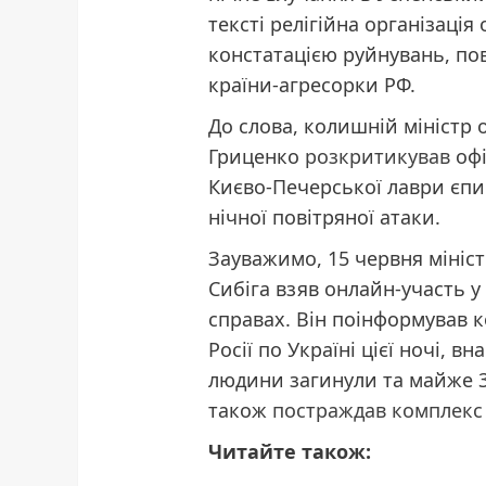
тексті релігійна організаці
констатацією руйнувань, по
країни-агресорки РФ.
До слова, колишній міністр 
Гриценко
розкритикував
офі
Києво-Печерської лаври єпис
нічної повітряної атаки.
Зауважимо, 15 червня мініс
Сибіга взяв онлайн-участь у
справах. Він поінформував к
Росії по Україні цієї ночі,
людини загинули та майже 3
також
постраждав комплекс
Читайте також: