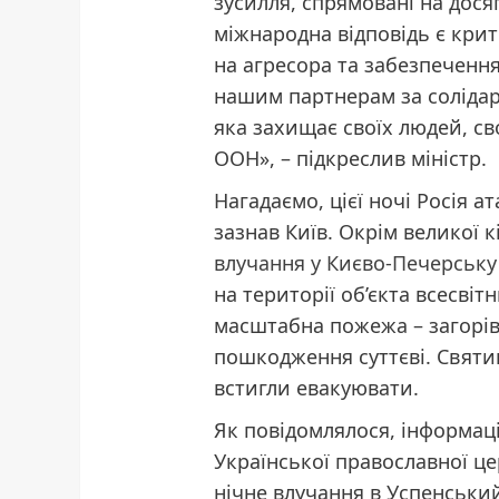
зусилля, спрямовані на дося
міжнародна відповідь є кри
на агресора та забезпечення
нашим партнерам за солідарн
яка захищає своїх людей, с
ООН», – підкреслив міністр.
Нагадаємо, цієї ночі Росія а
зазнав Київ. Окрім великої
влучання у Києво-Печерську
на території об’єкта всесв
масштабна пожежа – загорів
пошкодження суттєві. Святи
встигли евакуювати.
Як повідомлялося, інформац
Української православної ц
нічне влучання в Успенськи