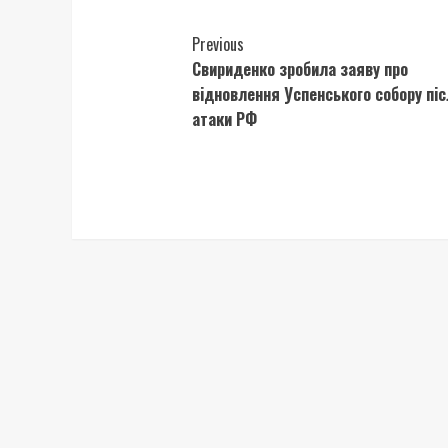
Continue
Previous
Свириденко зробила заяву про
Reading
відновлення Успенського собору пі
атаки РФ