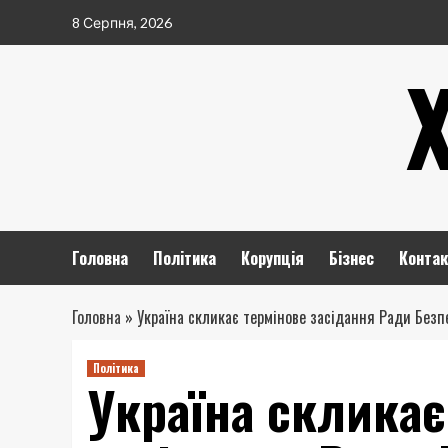
Перейти
8 Серпня, 2026
до
вмісту
Головна
Політика
Корупція
Бізнес
Контак
Головна
»
Україна скликає термінове засідання Ради Без
Політика
Україна скликає