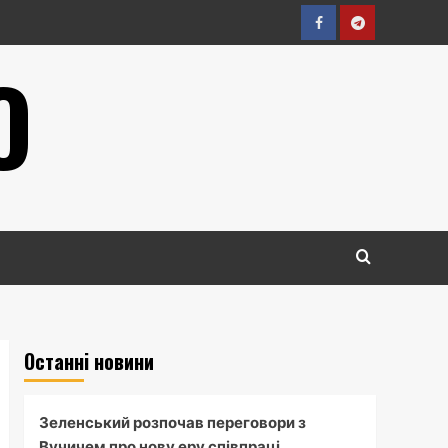
Facebook
Telegram
О
Останні новини
Зеленський розпочав переговори з
Вучичем про нову еру співпраці