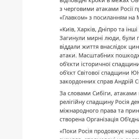
відповідні кроки в межах О
з черговими атаками Росії п
«
Главком
» з
посиланням
на 
«Київ, Харків, Дніпро та інш
Загинули мирні люди, були п
віддали життя внаслідок ци
атаки. Масштабних пошкодж
об’єкти історичної спадщин
об’єкт Світової спадщини ЮН
закордонних справ Андрій С
За словами Сибіги, атаками н
релігійну спадщину Росія де
міжнародного права та принц
створена Організація Об’єдн
«Поки Росія продовжує наро