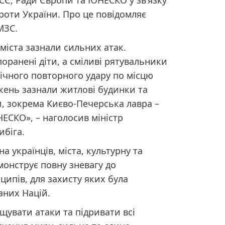
БСЄ, Ради Європи та ЮНЕСКО у звʼязку
роти України. Про це повідомляє
МЗС.
і міста зазнали сильних атак.
оранені діти, а сміливі рятувальники
нічного повторного удару по місцю
ень зазнали житлові будинки та
и, зокрема Києво-Печерська лавра –
ЕСКО», – наголосив міністр
ибіга.
а українців, міста, культурну та
монструє повну зневагу до
ипів, для захисту яких була
аних Націй.
щувати атаки та підривати всі