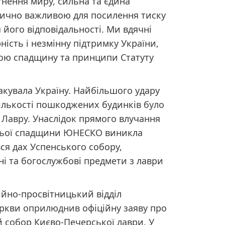
гнення миру, сильна та єдина
тично важливою для посилення тиску
 його відповідальності. Ми вдячні
ість і незмінну підтримку України,
вою спадщину та принципи Статуту
такувала Україну. Найбільшого удару
 кількості пошкоджених будинків
було
 Лавру
. Унаслідок прямого влучання
ітньої спадщини ЮНЕСКО виникла
ся дах Успенського собору,
ні та богослужбові предмети з лаври
ійно-просвітницький відділ
еркви
оприлюднив
офіційну заяву про
й собор Києво-Печерської лаври. У