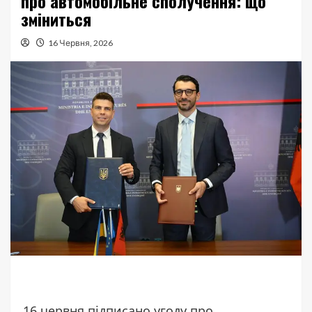
про автомобільне сполучення: що
зміниться
16 Червня, 2026
16 червня підписано угоду про