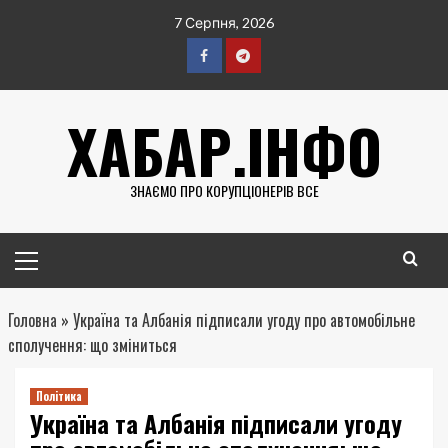
Перейти
7 Серпня, 2026
до
вмісту
Facebook
Telegram
ХАБАР.ІНФО
ЗНАЄМО ПРО КОРУПЦІОНЕРІВ ВСЕ
Головне
меню
Головна
»
Україна та Албанія підписали угоду про автомобільне
сполучення: що зміниться
Політика
Україна та Албанія підписали угоду