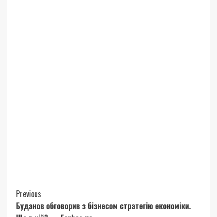
Continue
Previous
Буданов обговорив з бізнесом стратегію економіки.
Reading