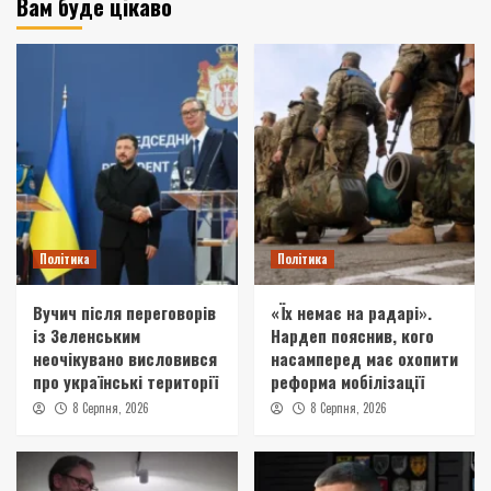
Вам буде цікаво
Політика
Політика
Вучич після переговорів
«Їх немає на радарі».
із Зеленським
Нардеп пояснив, кого
неочікувано висловився
насамперед має охопити
про українські території
реформа мобілізації
8 Серпня, 2026
8 Серпня, 2026