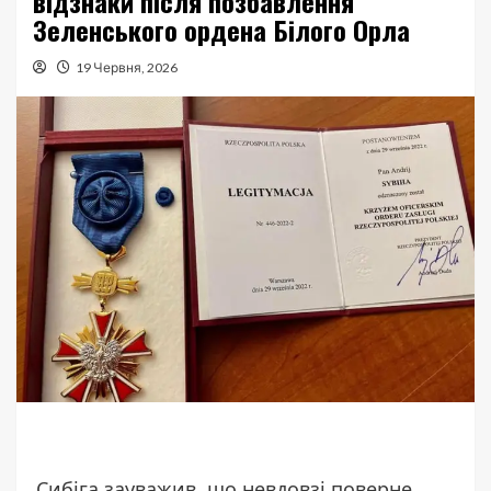
відзнаки після позбавлення
Зеленського ордена Білого Орла
19 Червня, 2026
Сибіга зауважив, що невдовзі поверне