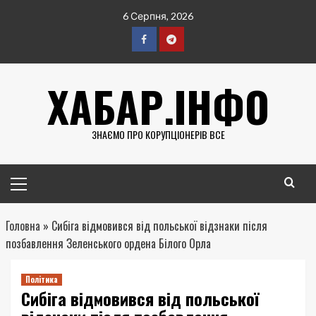
Перейти
6 Серпня, 2026
до
вмісту
Facebook
Telegram
ХАБАР.ІНФО
ЗНАЄМО ПРО КОРУПЦІОНЕРІВ ВСЕ
Головне
меню
Головна
»
Сибіга відмовився від польської відзнаки після
позбавлення Зеленського ордена Білого Орла
Політика
Сибіга відмовився від польської