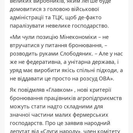
великих виробників, яким легше буде
домовитися з головою військової
адміністрації та ТЦК, щоб де-факто
паралізувати невелике господарство.
«Ми чули позицію Мінекономіки – не
втручатися у питання бронювання, –
розводить руками Слободяник. – Але у нас
же не федеративна, а унітарна держава, і
уряд має виробити якісь спільні підходи, а
не віддавати це просто на розсуд ОВА».
Як повідмляв «Главком» , нові критерії
бронювання працівників агропідприємств
можуть стати надто складними
для
значної частини малих фермерських
господарств. Про це заявив народний
депутат від «Слуги народу», член комітету