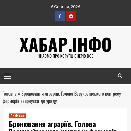
Перейти
6 Серпня, 2026
до
вмісту
Facebook
Telegram
ХАБАР.ІНФО
ЗНАЄМО ПРО КОРУПЦІОНЕРІВ ВСЕ
Головне
меню
Головна
»
Бронювання аграріїв. Голова Всеукраїнського конгресу
фермерів звернувся до уряду
Політика
Бронювання аграріїв. Голова