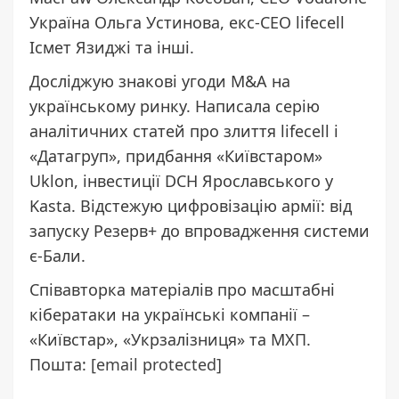
Україна Ольга Устинова, екс-СЕО lifecell
Ісмет Язиджі та інші.
Досліджую знакові угоди M&A на
українському ринку. Написала серію
аналітичних статей про злиття lifecell і
«Датагруп», придбання «Київстаром»
Uklon, інвестиції DCH Ярославського у
Kasta. Відстежую цифровізацію армії: від
запуску Резерв+ до впровадження системи
є-Бали.
Співавторка матеріалів про масштабні
кібератаки на українські компанії –
«Київстар», «Укрзалізниця» та МХП.
Пошта:
[email protected]