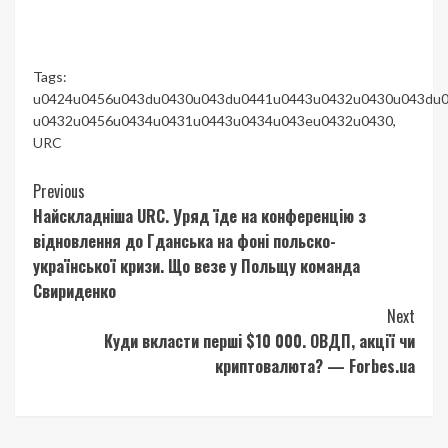
Tags:
u0424u0456u043du0430u043du0441u0443u0432u0430u043du0
u0432u0456u0434u0431u0443u0434u043eu0432u0430
,
URC
Continue
Previous
Найскладніша URC. Уряд їде на конференцію з
Reading
відновлення до Гданська на фоні польско-
української кризи. Що везе у Польщу команда
Свириденко
Next
Куди вкласти перші $10 000. ОВДП, акції чи
криптовалюта? — Forbes.ua