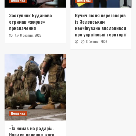
Політика
Політика
Заступник Буданова
Вучич після переговорів
отримав «жирне»
із Зеленським
призначення
неочікувано висловився
про українські території
8 Серпня, 2026
8 Серпня, 2026
Політика
«Їх немає на радарі».
Нардеп пояснив, кого