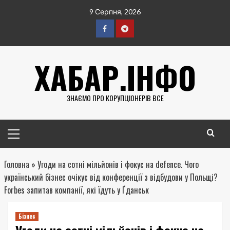
Перейти
9 Серпня, 2026
до
вмісту
Facebook
Telegram
ХАБАР.ІНФО
ЗНАЄМО ПРО КОРУПЦІОНЕРІВ ВСЕ
Головне
меню
Головна
»
Угоди на сотні мільйонів і фокус на defence. Чого
український бізнес очікує від конференції з відбудови у Польщі?
Forbes запитав компанії, які їдуть у Ґданськ
Бізнес