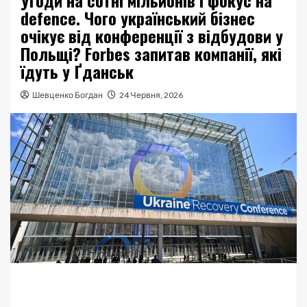
Угоди на сотні мільйонів і фокус на
defence. Чого український бізнес
очікує від конференції з відбудови у
Польщі? Forbes запитав компанії, які
їдуть у Ґданськ
Шевценко Богдан
24 Червня, 2026