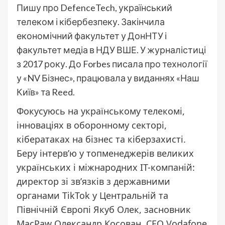
Пишу про DefenceTech, український
телеком і кібербезпеку. Закінчила
економічний факультет у ДонНТУ і
факультет медіа в НДУ ВШЕ. У журналістиці
з 2017 року. До Forbes писала про технології
у «NV Бізнес», працювала у виданнях «Наш
Київ» та Reed.
Фокусуюсь на українському телекомі,
інноваціях в оборонному секторі,
кібератаках на бізнес та кіберзахисті.
Беру інтерв’ю у топменеджерів великих
українських і міжнародних ІТ-компаній:
директор зі зв’язків з державними
органами TikTok у Центральній та
Північній Європі Якуб Олек, засновник
MacPaw Олександр Косован, CEO Vodafone