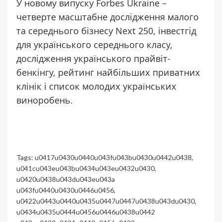
У новому випуску Forbes Ukraine –
четверте масштабне дослідження малого
та середнього бізнесу Next 250, інвестгід
для українського середнього класу,
дослідження українського прайвіт-
бенкінгу, рейтинг найбільших приватних
клінік і список молодих українських
виноробень.
Tags:
u0417u0430u0440u043fu043bu0430u0442u0438
,
u041cu043eu043bu0434u043eu0432u0430
,
u0420u0438u043du043eu043a
u043fu0440u0430u0446u0456
,
u0422u0443u0440u0435u0447u0447u0438u043du0430
,
u0434u0435u0444u0456u0446u0438u0442