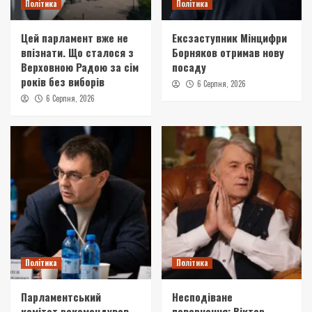
Політика
Політика
Цей парламент вже не
Ексзаступник Мінцифри
впізнати. Що сталося з
Борняков отримав нову
Верховною Радою за сім
посаду
років без виборів
6 Серпня, 2026
6 Серпня, 2026
Політика
Політика
Парламентський
Несподіване
комітет рекомендував
повернення: Віктор