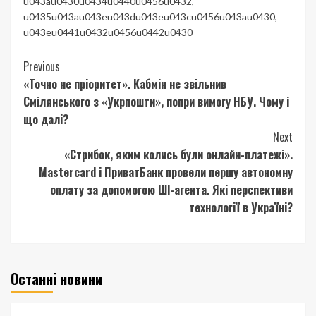
u043au0430u0434u0440u0456u0432
,
u0435u043au043eu043du043eu043cu0456u043au0430
,
u043eu0441u0432u0456u0442u0430
Continue
Previous
«Точно не пріоритет». Кабмін не звільнив
Reading
Смілянського з «Укрпошти», попри вимогу НБУ. Чому і
що далі?
Next
«Стрибок, яким колись були онлайн-платежі».
Mastercard і ПриватБанк провели першу автономну
оплату за допомогою ШІ-агента. Які перспективи
технології в Україні?
Останні новини