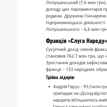
Лопушанський (7,6 млн грн)
доходу цих парламентарів пр
родини. Дружина Гончаренка 
підприємницької діяльності 
Лопушанського – 6,6 млн грн
Фракція «Слуга Народу
Сукупний дохід членів фракці
становив 762,7 млн грн, що 
Зростання доходів зафіксов
фракції – 133 народних обра
Трійка лідерів:
Андрій Герус – 95,5 млн гр
припадає на «Дохід від по
нардепа збільшились майж
Герус є ключовою особою