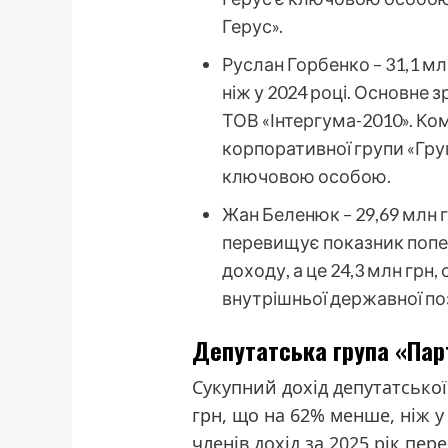
Герус».
Руслан Горбенко – 31,1 мл
ніж у 2024 році. Основне 
ТОВ «Інтергума-2010». Ко
корпоративної групи «Груп
ключовою особою.
Жан Беленюк – 29,69 млн г
перевищує показник попе
доходу, а це 24,3 млн грн
внутрішньої державної по
Депутатська група «Пар
Сукупний дохід депутатської
грн, що на 62% менше, ніж у 2
членів дохід за 2025 рік пе