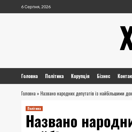
Перейти
6 Серпня, 2026
до
вмісту
Головна
Політика
Корупція
Бізнес
Контак
Головна
»
Названо народних депутатів із найбільшими дох
Політика
Названо народни