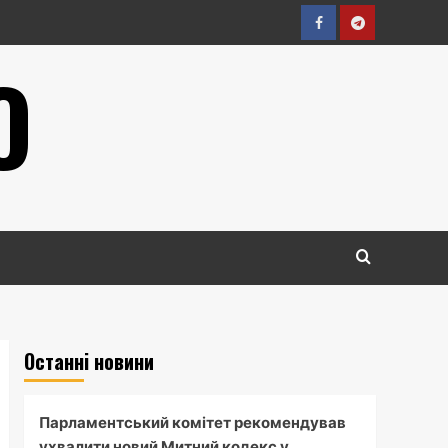
Facebook
Telegram
О
Останні новини
Парламентський комітет рекомендував
ухвалити новий Митний кодекс у