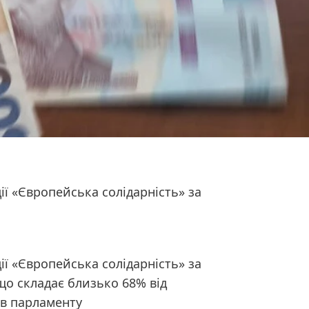
ії «Європейська солідарність» за
ії «Європейська солідарність» за
 що складає близько 68% від
ів парламенту