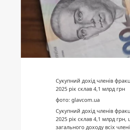
Сукупний дохід членів фракц
2025 рік склав 4,1 млрд грн
фото: glavcom.ua
Сукупний дохід членів фракц
2025 рік склав 4,1 млрд грн,
загального доходу всіх член