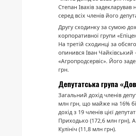
Степан Івахів задекларував
серед всіх членів його депут
Другу сходинку за сумою до
корпоративної групи «Епіцен
На третій сходинці за обсяг
опинився Іван Чайківський 
«Агропродсервіс». Його зад
грн.
Депутатська група «Дов
Загальний дохід членів депут
млн грн, що майже на 16% б
дохід з 19 членів цієї депут
Приходько (172,6 млн грн), Ан
Кулініч (11,8 млн грн).