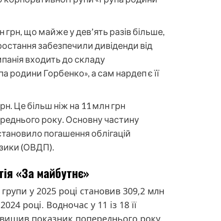
н грн, що майже у дев’ять разів більше,
зростання забезпечили дивіденди від
мпанія входить до складу
а родини Горбенко», а сам нардеп є її
рн. Це більш ніж на 11 млн грн
реднього року. Основну частину
, становило погашення облігацій
зики (ОВДП).
тія «За майбутнє»
 групи у 2025 році становив 309,2 млн
024 році. Водночас у 11 із 18 її
ревищив показник попереднього року.