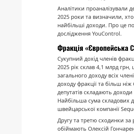
Аналітики проаналізували де
2025 роки та визначили, хто
найбільші доходи. Про це по
дослідження
YouControl
.
Фракція «Європейська С
Сукупний дохід членів фракц
2025 рік склав 4,1 млрд грн,
загального доходу всіх член
доходу фракції та більш ніж
депутатів складають доходи
Найбільша сума складових д
швейцарської компанії Seque
Другу та третю сходинки за 
обіймають Олексій Гончаренк