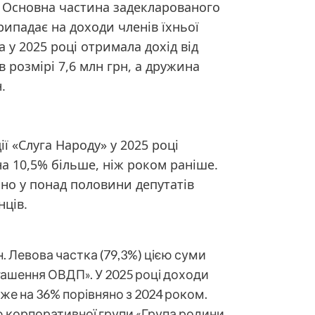
. Основна частина задекларованого
ипадає на доходи членів їхньої
у 2025 році отримала дохід від
в розмірі 7,6 млн грн, а дружина
.
»
ї «Слуга Народу» у 2025 році
на 10,5% більше, ніж роком раніше.
ано у понад половини депутатів
нців.
н. Левова частка (79,3%) цією суми
гашення ОВДП». У 2025 році доходи
е на 36% порівняно з 2024 роком.
 корпоративної групи «Група родини