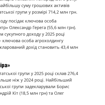
 найбільшу суму грошових активів
атської групи у розмірі 714,2 млн грн.
ходу посідає ключова особа
тр» Олександр Герега (55,6 млн грн).
ом сукупного доходу у 2025 році
– ключова особа агрохолдингу
екларований дохід становить 43,4 млн
іра»
атської групи у 2025 році склав 276,4
ільше ніж у 2024 році. Найбільший
атської групи задекларували Борис
дрій Кіт (18,5 млн грн) та Олег