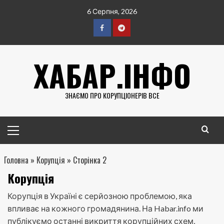
Перейти
6 Серпня, 2026
до
вмісту
Facebook
Telegram
ХАБАР.ІНФО
ЗНАЄМО ПРО КОРУПЦІОНЕРІВ ВСЕ
Головне
меню
Головна
»
Корупція
»
Сторінка 2
Корупція
Корупція в Україні є серйозною проблемою, яка
впливає на кожного громадянина. На Habar.info ми
публікуємо останні викриття корупційних схем,