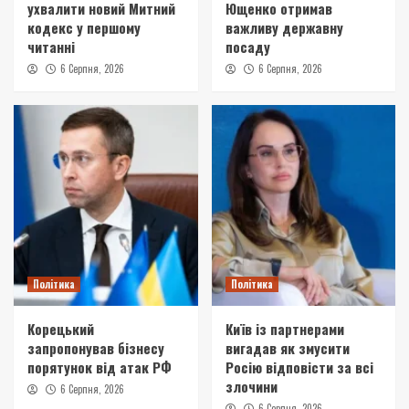
ухвалити новий Митний
Ющенко отримав
кодекс у першому
важливу державну
читанні
посаду
6 Серпня, 2026
6 Серпня, 2026
Політика
Політика
Корецький
Київ із партнерами
запропонував бізнесу
вигадав як змусити
порятунок від атак РФ
Росію відповісти за всі
злочини
6 Серпня, 2026
6 Серпня, 2026