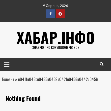
Перейти
9 Серпня, 2026
до
вмісту
Facebook
Telegram
ХАБАР.ІНФО
ЗНАЄМО ПРО КОРУПЦІОНЕРІВ ВСЕ
Головне
меню
Головна
»
u041fu043bu0435u0439u0421u0456u0442u0456
Nothing Found