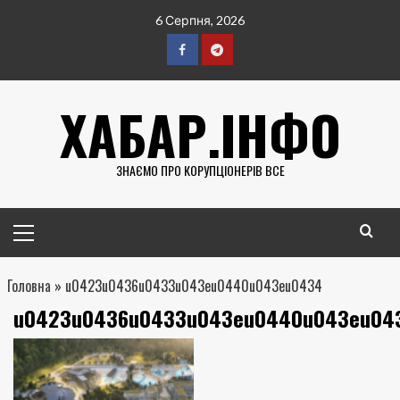
Перейти
6 Серпня, 2026
до
вмісту
Facebook
Telegram
ХАБАР.ІНФО
ЗНАЄМО ПРО КОРУПЦІОНЕРІВ ВСЕ
Головне
меню
Головна
»
u0423u0436u0433u043eu0440u043eu0434
u0423u0436u0433u043eu0440u043eu04