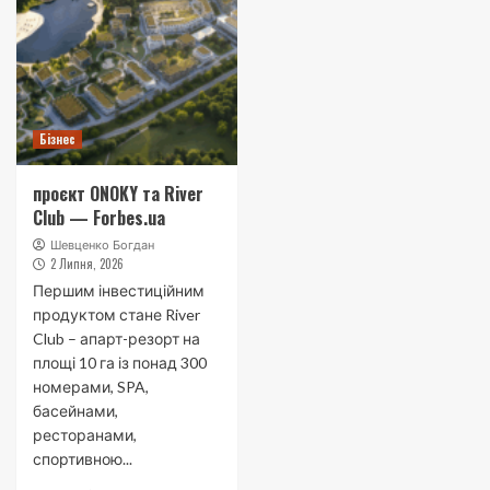
Бізнес
проєкт ONOKY та River
Club — Forbes.ua
Шевценко Богдан
2 Липня, 2026
Першим інвестиційним
продуктом стане River
Club – апарт-резорт на
площі 10 га із понад 300
номерами, SPA,
басейнами,
ресторанами,
спортивною...