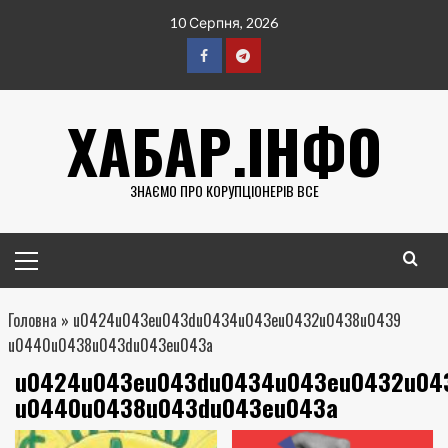
Перейти
10 Серпня, 2026
до
вмісту
Facebook
Telegram
ХАБАР.ІНФО
ЗНАЄМО ПРО КОРУПЦІОНЕРІВ ВСЕ
Головне
меню
Головна
»
u0424u043eu043du0434u043eu0432u0438u0439
u0440u0438u043du043eu043a
u0424u043eu043du0434u043eu0432u04
u0440u0438u043du043eu043a