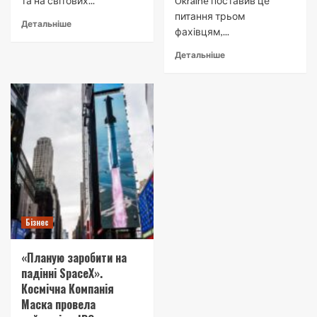
та на світових...
Ukraine поставив це
питання трьом
Детальніше
фахівцям,...
Детальніше
Бізнес
«Планую заробити на
падінні SpaceX».
Космічна Компанія
Маска провела