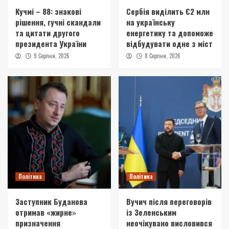
Кучмі – 88: знакові
Сербія виділить €2 млн
рішення, гучні скандали
на українську
та цитати другого
енергетику та допоможе
президента України
відбудувати одне з міст
9 Серпня, 2026
8 Серпня, 2026
Політика
Політика
Заступник Буданова
Вучич після переговорів
отримав «жирне»
із Зеленським
призначення
неочікувано висловився