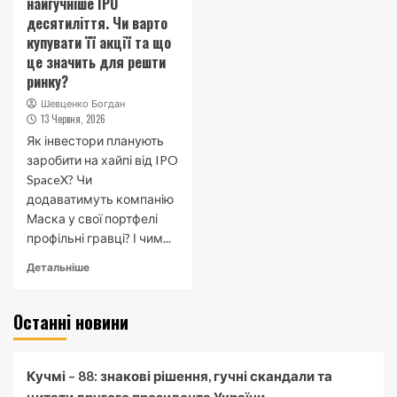
найгучніше IPO
десятиліття. Чи варто
купувати її акції та що
це значить для решти
ринку?
Шевценко Богдан
13 Червня, 2026
Як інвестори планують
заробити на хайпі від IPO
SpaceX? Чи
додаватимуть компанію
Маска у свої портфелі
профільні гравці? І чим...
Детальніше
Останні новини
Кучмі – 88: знакові рішення, гучні скандали та