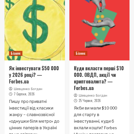
Бізнес
Бізнес
Як інвестувати $50 000
Куди вкласти перші $10
у 2026 році? —
000. ОВДП, акції чи
Forbes.ua
криптовалюта? —
Forbes.ua
Шевценко Богдан
7 Серпня, 2026
Шевценко Богдан
25 Червня, 2026
Пишу про приватні
інвестиції від класики
Якби ви мали $10 000
жанру – славнозвісної
для старту в
«однушки біля метро» до
інвестуванні, куди б
цінних паперів в Україні
вклали кошти? Forbes