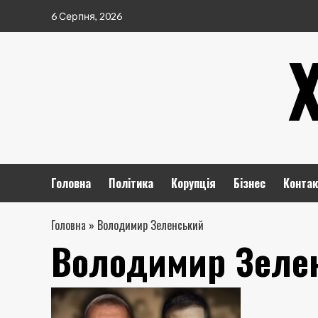
Перейти
6 Серпня, 2026
до
вмісту
Головна
Політика
Корупція
Бізнес
Контак
Головна
»
Володимир Зеленський
Володимир Зеле