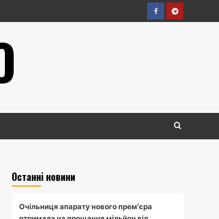
Facebook
Telegram
О
Останні новини
Очільниця апарату нового прем’єра
отримала на прощання мільйон від