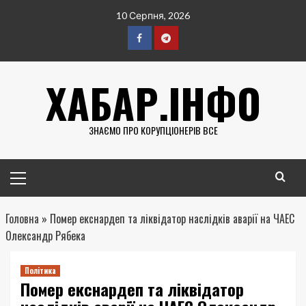
Перейти
10 Серпня, 2026
до
вмісту
Facebook
Telegram
ХАБАР.ІНФО
ЗНАЄМО ПРО КОРУПЦІОНЕРІВ ВСЕ
Головне
меню
Головна
»
Помер екснардеп та ліквідатор наслідків аварії на ЧАЕС
Олександр Рябека
Політика
Помер екснардеп та ліквідатор