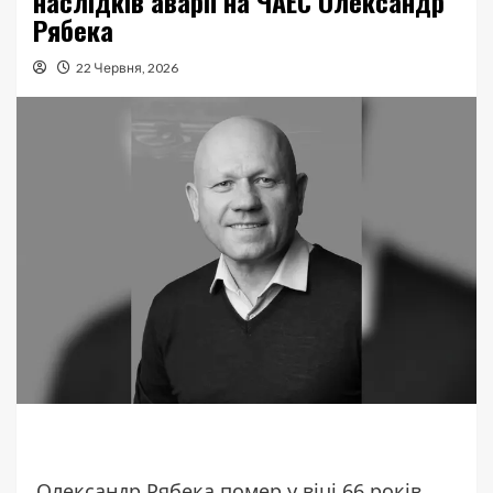
наслідків аварії на ЧАЕС Олександр
Рябека
22 Червня, 2026
Олександр Рябека помер у віці 66 років