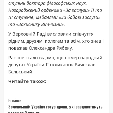
ступінь доктора філософських наук.
Нагороджений орденами «За заслуги» II та
III ступенів, медалями «За бойові заслуги»
та «Захиснику Вітчизни».
У Верховній Раді висловили співчуття
рідним, друзям, колегам та всім, хто знав і
поважав Олександра Рябеку.
Раніше стало відомо, що
помер народний
депутат
України II скликання Вячеслав
Бєльський.
Читайте також:
Continue
Previous
Зеленський: Україна готує дрони, які завдаватимуть
Reading
удари за 3 тис. км