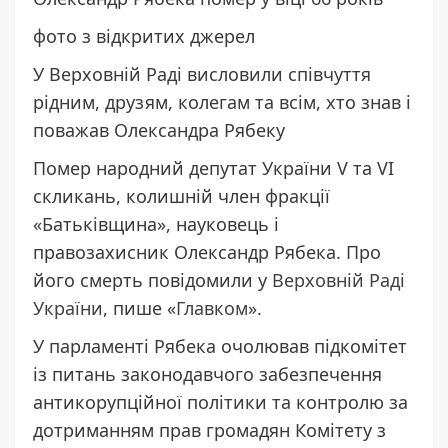
фото з відкритих джерел
У Верховній Раді висловили співчуття
рідним, друзям, колегам та всім, хто знав і
поважав Олександра Рябеку
Помер народний депутат України V та VI
скликань, колишній член фракції
«Батьківщина», науковець і
правозахисник Олександр Рябека. Про
його смерть повідомили у
Верховній Раді
України
, пише «
Главком
».
У парламенті Рябека очолював підкомітет
із питань законодавчого забезпечення
антикорупційної політики та контролю за
дотриманням прав громадян Комітету з