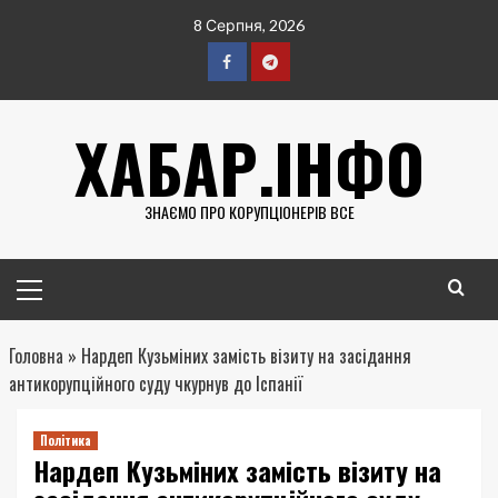
Перейти
8 Серпня, 2026
до
вмісту
Facebook
Telegram
ХАБАР.ІНФО
ЗНАЄМО ПРО КОРУПЦІОНЕРІВ ВСЕ
Головне
меню
Головна
»
Нардеп Кузьміних замість візиту на засідання
антикорупційного суду чкурнув до Іспанії
Політика
Нардеп Кузьміних замість візиту на