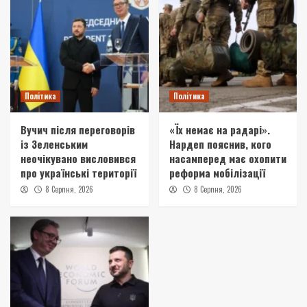
Політика
Політика
Вучич після переговорів
«Їх немає на радарі».
із Зеленським
Нардеп пояснив, кого
неочікувано висловився
насамперед має охопити
про українські території
реформа мобілізації
8 Серпня, 2026
8 Серпня, 2026