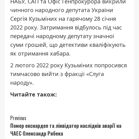
НАБУ, САП та Офіс Генпрокурора
викрили
чинного народного депутата
України
Сергія Кузьміних на гарячому 28 січня
2022 року. Затримання відбулось під час
передачі народному депутату значної
суми грошей, що детективи кваліфікують
як отримання хабара.
2 лютого 2022 року Кузьміних попросився
тимчасово
вийти з фракції «Слуга
народу».
Читайте також:
Continue
Previous
Помер екснардеп та ліквідатор наслідків аварії на
Reading
ЧАЕС Олександр Рябека