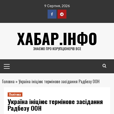
Перейти
9 Серпня, 2026
до
вмісту
Facebook
Telegram
ХАБАР.ІНФО
ЗНАЄМО ПРО КОРУПЦІОНЕРІВ ВСЕ
Головне
меню
Головна
»
Україна ініціює термінове засідання Радбезу ООН
Політика
Україна ініціює термінове засідання
Радбезу ООН