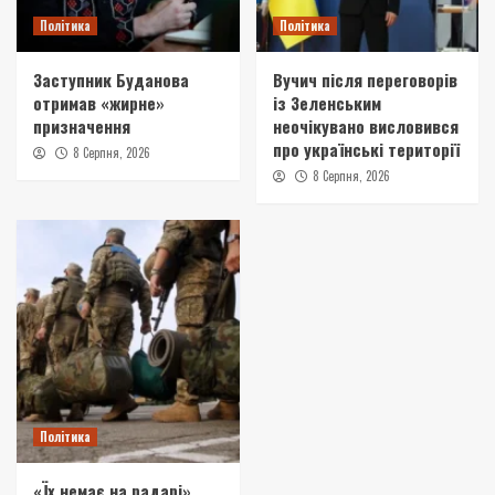
Політика
Політика
Заступник Буданова
Вучич після переговорів
отримав «жирне»
із Зеленським
призначення
неочікувано висловився
про українські території
8 Серпня, 2026
8 Серпня, 2026
Політика
«Їх немає на радарі».