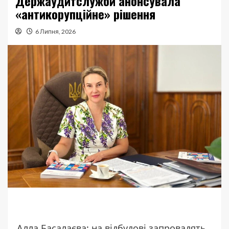
Держаудитслужби анонсувала
«антикорупційне» рішення
6 Липня, 2026
Алла Басалаєва: на відбудові запровадять