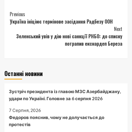
Continue
Previous
Україна ініціює термінове засідання Радбезу ООН
Reading
Next
Зеленський увів у дію нові санкції РНБО: до списку
потрапив екснардеп Береза
Останні новини
Зустріч президента із главою МЗС Азербайджану,
удари по Україні. Головне за 6 серпня 2026
7 Серпня, 2026
Федоров пояснив, чому не долучається до
протестів