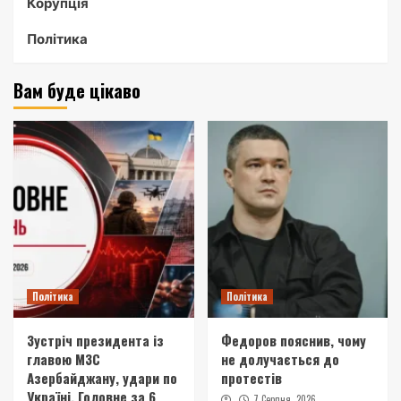
Корупція
Політика
Вам буде цікаво
Політика
Політика
Зустріч президента із
Федоров пояснив, чому
главою МЗС
не долучається до
Азербайджану, удари по
протестів
Україні. Головне за 6
7 Серпня, 2026