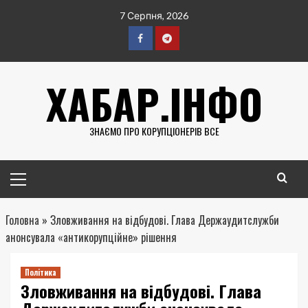
Перейти
7 Серпня, 2026
до
вмісту
Facebook
Telegram
ХАБАР.ІНФО
ЗНАЄМО ПРО КОРУПЦІОНЕРІВ ВСЕ
Головне
меню
Головна
»
Зловживання на відбудові. Глава Держаудитслужби
анонсувала «антикорупційне» рішення
Політика
Зловживання на відбудові. Глава