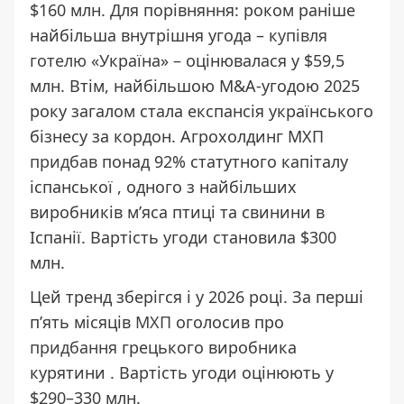
$160 млн. Для порівняння: роком раніше
найбільша внутрішня угода –
купівля
готелю
«Україна» – оцінювалася у $59,5
млн. Втім, найбільшою M&A-угодою 2025
року загалом стала експансія українського
бізнесу за кордон. Агрохолдинг МХП
придбав
понад 92% статутного капіталу
іспанської
, одного з найбільших
виробників мʼяса птиці та свинини в
Іспанії. Вартість угоди становила $300
млн.
Цей тренд зберігся і у 2026 році. За перші
пʼять місяців
МХП
оголосив про
придбання
грецького виробника
курятини
. Вартість угоди оцінюють у
$290–330 млн.