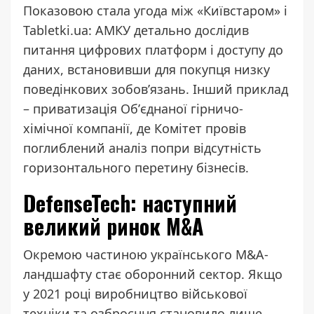
Показовою стала угода між «Київстаром» і
Tabletki.ua: АМКУ детально
дослідив
питання цифрових платформ і доступу до
даних, встановивши для покупця низку
поведінкових зобовʼязань. Інший приклад
– приватизація Обʼєднаної гірничо-
хімічної компанії, де Комітет провів
поглиблений аналіз попри відсутність
горизонтального перетину бізнесів.
DefenseTech: наступний
великий ринок M&A
Окремою частиною українського M&A-
ландшафту стає оборонний сектор. Якщо
у 2021 році виробництво військової
техніки та озброєння становило лише