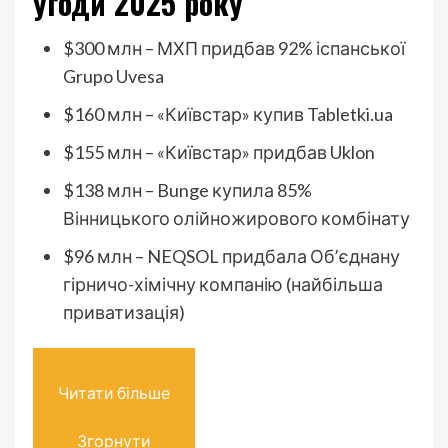
угоди 2025 року
$300 млн – МХП придбав 92% іспанської
Grupo Uvesa
$160 млн – «Київстар» купив Tabletki.ua
$155 млн – «Київстар» придбав Uklon
$138 млн – Bunge купила 85%
Вінницького олійножирового комбінату
$96 млн – NEQSOL придбала Обʼєднану
гірничо-хімічну компанію (найбільша
приватизація)
Читати більше
Згорнути