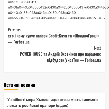
u041cu0425u041f
,
u043fu0440u0438u0432u0430u0442u0438u0437u0430u0446u0
u0440u0435u043au043bu0430u043cu0430
,
u0456u043du0432u0435u0441u0442u0438u0446u0456u0457
Continue
Previous
хто і чому купує папери CreditKasa та «ШвидкоГроші»
Reading
— Forbes.ua
Next
POWERHOUSE та Андрій Охотніков про парадокс
відбудови України — Forbes.ua
Останні новини
У кабінеті мера Хмельницького замість килимків
лежать російські прапори (відео)