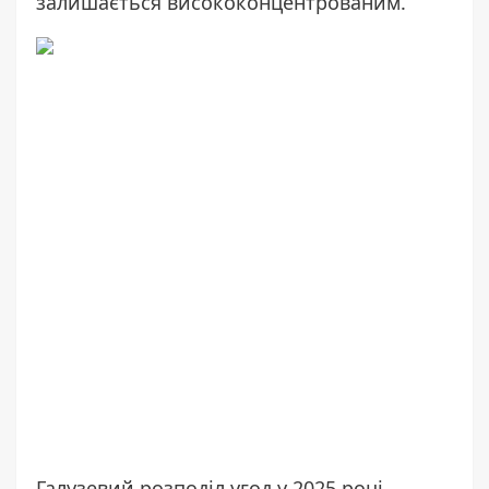
залишається висококонцентрованим.
Галузевий розподіл угод у 2025 році