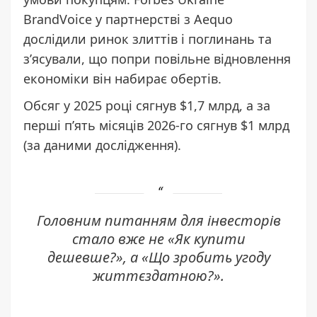
BrandVoice у партнерстві з Aequo
дослідили ринок злиттів і поглинань та
зʼясували, що попри повільне відновлення
економіки він набирає обертів.
Обсяг
у 2025 році сягнув $1,7 млрд, а за
перші пʼять місяців 2026-го сягнув $1 млрд
(за даними дослідження).
Головним питанням для інвесторів
стало вже не «Як купити
дешевше?», а «Що зробить угоду
життєздатною?».