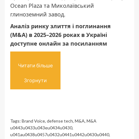
Ocean Plaza
та
Миколаївський
глиноземний завод
.
Аналіз ринку злиття і поглинання
(M&A) в 2025–2026 роках в Україні
доступне онлайн
за посиланням
Читати більше
Згорнути
Tags:
Brand Voice
,
defense tech
,
M&A
,
M&A
u0443u0433u043eu0434u0430
,
u041au0438u0457u0432u0441u0442u0430u0440
,